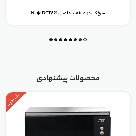
سرخ کن دو طبقه نینجا مدل Ninja DCT821
محصولات پیشنهادی
ناموجود