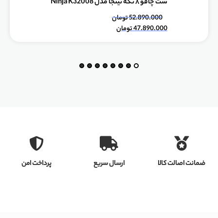
ست چاقو ۸ تکه‌ نینجا مدل Ninja K32008
52.890.000
تومان
47.890.000
تومان
ضمانت اصالت کالا
ارسال سریع
پرداخت امن