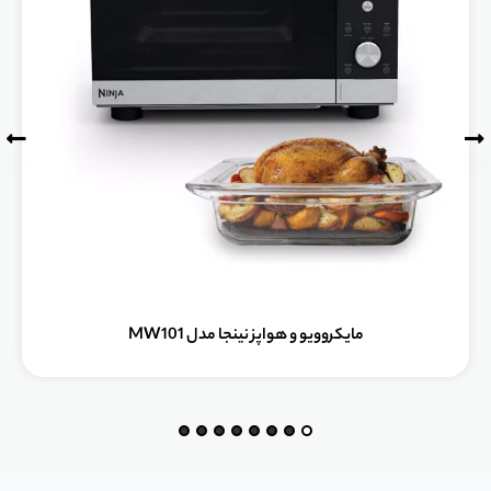
مایکروویو و هواپز نینجا مدل MW101