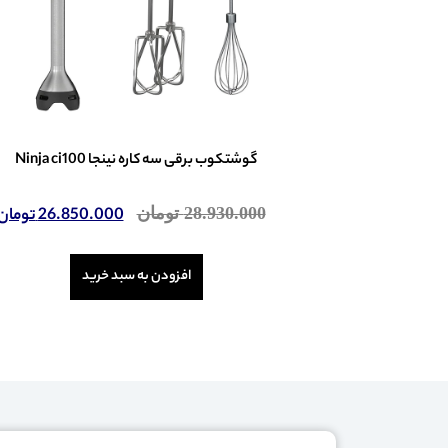
گوشتکوب برقی سه کاره نینجا Ninja ci100
امتیاز
28.930.000
تومان
26.850.000
تومان
0
از
5
افزودن به سبد خرید