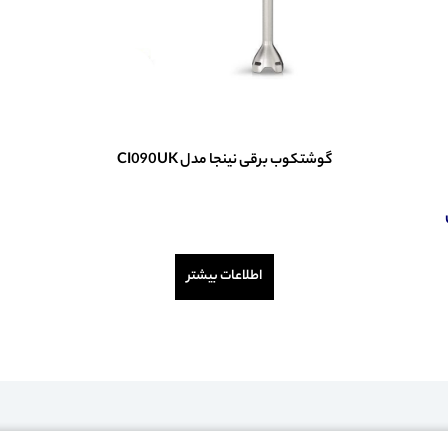
گوشتکوب برقی نینجا مدل CI090UK
امتیاز
0
از
5
اطلاعات بیشتر