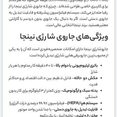
(Power Fold) و لیفت‌آوی (Lift-Away) عرضه می‌شود که هر کدام
برای کاربری خاصی طراحی شده‌اند. چیزی که جاروی شارژی نینجا را از
رقبا متمایز می‌کند، سیستم فیلتراسیون پیشرفته و قابلیت تبدیل به
جاروی دستی است. اگر به دنبال یک جاروی بدون دردسر با گارانتی
معتبر هستید، برند نینجا انتخابی عالی است.
ویژگی‌های جاروی شارژی نینجا
جاروشارژی نینجا دارای امکانات منحصر‌به‌فردی است که آن را به یکی
از محبوب‌ترین جاروبرقی‌هایی شارژی تبدیل کرده است:
باتری لیتیوم‌یونی با دوام بالا
– تا ۴۰ دقیقه کار مداوم با هر بار
شارژ
مکش دو حالته
– قابل تنظیم بین حالت اقتصادی و حداکثر
قدرت
بدنه سبک و ارگونومیک
– وزن کمتر از ۳ کیلوگرم برای کار بدون
خستگی
سیستم هپا
(HEPA)
– فیلتراسیون ۹۹.۹۷ درصدی ذرات آلرژی‌زا
قابلیت تبدیل به جاروی دستی
– با جدا شدن واحد موتور
مخزن
۰.۶
لیتری
– تخلیه آسان با یک دکمه