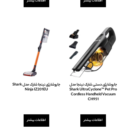
اطلاعات بیشتر
اطلاعات بیشتر
5
5
جاروشارژی دستی شارک نینجا مدل
جاروشارژی نینجا شارک مدل Shark
Ninja IZ201EU
Shark UltraCyclone™ Pet Pro
Cordless Handheld Vacuum
CH951
امتیاز
0
از
5
امتیاز
0
از
اطلاعات بیشتر
اطلاعات بیشتر
5