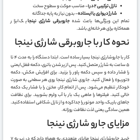
نازل ترکیبی
۲
در
۱
– مناسب موکت و سطوح سخت
شارژ دیواری یا ایستاده
– بدون نیاز به پایه جداگانه
تمام این ویژگی‌ها باعث شده
جاروبرقی شارژی نینجا
یک ابزار
همه‌کاره برای هر خانه‌ای باشد.
نحوه کار با جاروبرقی شارژی نینجا
کار با جاروشارژی نینجا بسیار ساده است. ابتدا دستگاه را به مدت ۴ تا
۵ ساعت به شارژر متصل کنید. پس از پر شدن باتری، دکمه قفل ایمنی
را فشار داده و سپس دکمه پاور را بزنید. برای افزایش مکش، دکمه
«توربو» را فعال کنید. جاروی شارژی نینجا روی هر سطحی به صورت
خودکار تنظیم می‌شود. پس از اتمام کار، مخزن را با فشار یک دکمه
خالی کنید. فیلترها را ماهی یک بار با آب ولرم بشویید. برای نظافت
جاهای باریک، واحد موتور را جدا کرده و از نازل شکافی استفاده کنید.
همین سادگی یعنی لذت نظافت روزانه.
مزایای جارو شارژی نینجا
خرید جاروشارژی نینجا مزایای متعددی به همراه دارد که در زیر به ۷