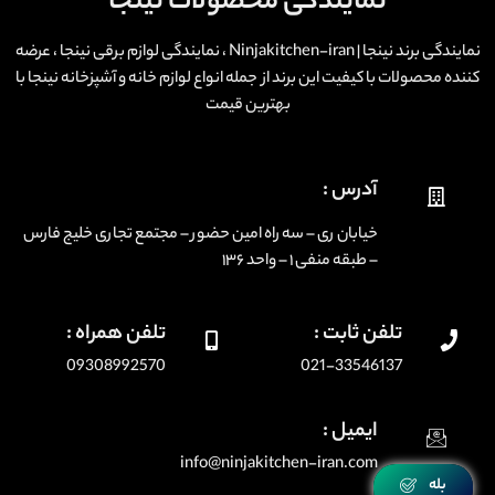
نمایندگی محصولات نینجا
نمایندگی برند نینجا | Ninjakitchen-iran ، نمایندگی لوازم برقی نینجا ، عرضه
کننده محصولات با کیفیت این برند از جمله انواع لوازم خانه و آشپزخانه نینجا با
بهترین قیمت
آدرس :
خیابان ری – سه راه امین حضور – مجتمع تجاری خلیج فارس
– طبقه منفی ۱ – واحد ۱۳۶
تلفن ثابت :
تلفن همراه :
09308992570
021-33546137
ایمیل :
info@ninjakitchen-iran.com
بله