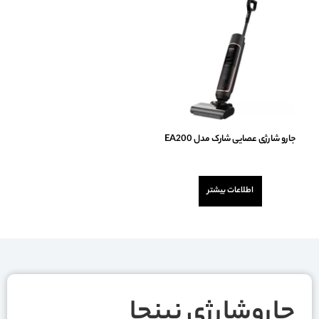
جارو شارژی عصایی شارک مدل EA200
امتیاز
0
از
اطلاعات بیشتر
5
جاروشارژی نینجا