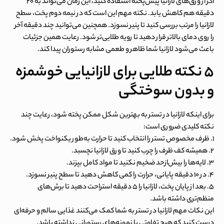
اگر از ورق‌های لازانیا پیش‌پخته استفاده کنید، این زمان می‌تواند به ۲۰
دقیقه هم کاهش یابد. نکته مهم این است که در نیمه دوم پخت، سطح
لازانیا را مرتب بررسی کنید تا پنیر نسوزد. همچنین می‌توانید چند دقیقه آخر
را روی دمای بالاتر قرار دهید تا رویه طلایی‌تر شود. رعایت همین جزئیات
باعث می‌شود لازانیا شما ظاهر و طعمی مشابه رستوران پیدا کند.
۵ نکته طلایی برای لازانیایی خوشمزه
و بدون سوختگی
برای اینکه لازانیا در تستر به بهترین شکل ممکن پخته شود، رعایت چند
نکته کلیدی ضروری است:
۱. ظرف مخصوص تستر را انتخاب کنید تا حرارت به‌طور یکنواخت پخش شود.
۲. همیشه کف ظرف را چرب کنید تا ورق لازانیا نچسبد.
۳. لایه‌ها را بیش‌ازحد ضخیم نکنید تا مواد کامل بپزند.
۴. در ۱۰ دقیقه پایانی، حرارت را کمی کاهش دهید تا سطح پنیر نسوزد.
۵. بعد از پایان پخت، لازانیا را ۵ دقیقه استراحت دهید تا برش‌های
منظم‌تری داشته باشد.
این نکات مهم لازانیا در تستر به شما کمک می‌کنند غذایی سالم و حرفه‌ای
درست کنید که هیچ تفاوتی با نمونه‌های رستورانی نداشته باشد.