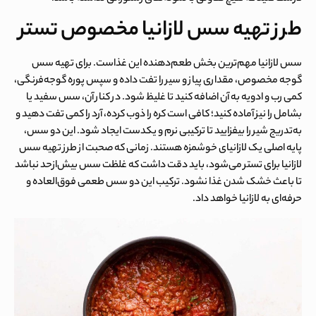
طرز تهیه سس لازانیا مخصوص تستر
سس لازانیا مهم‌ترین بخش طعم‌دهنده این غذاست. برای تهیه سس
گوجه مخصوص، مقداری پیاز و سیر را تفت داده و سپس پوره گوجه‌فرنگی،
کمی رب و ادویه به آن اضافه کنید تا غلیظ شود. در کنار آن، سس سفید یا
بشامل را نیز آماده کنید؛ کافی است کره را ذوب کرده، آرد را کمی تفت دهید و
به‌تدریج شیر را بیفزایید تا ترکیبی نرم و یکدست ایجاد شود. این دو سس،
پایه اصلی یک لازانیای خوشمزه هستند. زمانی که صحبت از طرز تهیه سس
لازانیا برای تستر می‌شود، باید دقت داشت که غلظت سس بیش‌ازحد نباشد
تا باعث خشک شدن غذا نشود. ترکیب این دو سس طعمی فوق‌العاده و
حرفه‌ای به لازانیا خواهد داد.