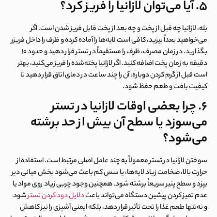
۵
.
آیا می‌توان لازانیا را فریز کرد؟
بله، لازانیا چه قبل از پخت و چه بعد از پخت قابل فریز شدن است. اگر
می‌خواهید بعداً بپزید، کافی است لایه‌ها را آماده کرده و ظرف را داخل فریزر
بگذارید. در زمان مصرف، ظرف را مستقیماً در تستر قرار دهید و حدود ۱۰
دقیقه به زمان پخت اضافه کنید. اگر لازانیا پخته‌شده را فریز می‌کنید، بهتر
است قبل از گرم کردن دوباره، آن را چند ساعت در دمای اتاق قرار دهید تا
کیفیت بافت و طعم حفظ شود.
۶. چرا بعضی اوقات لازانیا در تستر
می‌سوزد یا سطح آن بیش از حد برشته
می‌شود؟
سوختن لازانیا در تستر معمولاً به چند عامل اصلی مرتبط است. استفاده از
حرارت بالا، ضخامت زیاد لایه‌ها، یا سس کم باعث می‌شود بخش میانی دیر
بپزد و سطح پنیر سریعاً برشته شود. همچنین وجود چربی زیاد روی مواد یا
عدم تمیز کردن پیشین دستگاه می‌تواند باعث
دلایل دود کردن تستر
شود
و نه‌تنها طعم غذا را تحت تأثیر قرار دهد، بلکه ایمنی آشپزی را نیز کاهش