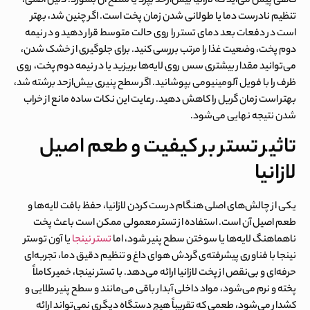
گاهی پیش می‌آید که لازانیا بیش‌ازحد بپزد یا سطح آن بسوزد. دلیل اصلی،
تنظیم نادرست دما یا طولانی شدن زمان پخت است. اگر چنین شد، بهتر
است در دفعات بعد دمای تستر را روی حالت متوسط قرار دهید و در نیمه
دوم پخت، وضعیت غذا را مرتب بررسی کنید. برای جلوگیری از خشک شدن،
می‌توانید مقدار بیشتری سس روی لایه‌ها بریزید یا در نیمه دوم پخت، روی
ظرف را با فویل آلومینیومی بپوشانید. اگر سطح پنیری بیش‌ازحد برشته شد،
بهتر است زمان گریل را کاهش دهید. رعایت این نکات ساده مانع از خراب
شدن نتیجه نهایی می‌شود.
تاثیر تستر بر کیفیت و طعم اصیل
لازانیا
یکی از چالش‌های اصلی هنگام درست کردن لازانیا، حفظ بافت لایه‌ها و
طعم اصیل آن است. استفاده از تستر معمولی ممکن است باعث پخت
ناهماهنگ لایه‌ها یا سوختن سطح پنیر شود، اما
تستر نینجا
یا آون توستر
نینجا با فناوری پیشرفته‌ی گردش هوای داغ و تنظیم دقیق دما، تجربه‌ای
حرفه‌ای و بی‌نقص از پخت لازانیا ارائه می‌دهد. با تستر نینجا، خمیر کاملاً
پخته و نرم می‌شود، مواد داخلی آبدار باقی می‌مانند و سطح پنیر طلایی و
کشدار می‌شود، طعمی که تقریباً هیچ دستگاه دیگری نمی‌تواند ارائه