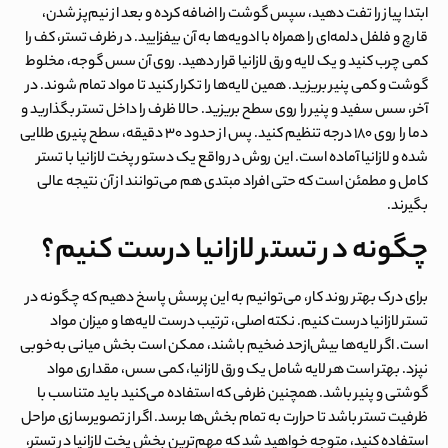
ابتدا پیاز را تفت دهید، سپس گوشت را اضافه کرده و بعد از نیم‌پز شدن،
قارچ و فلفل دلمه‌ای را همراه با ادویه‌ها به آن بیفزایید. در ظرف تستر، کف را
کمی چرب کنید و یک لایه ورق لازانیا قرار دهید. روی آن سس گوجه، مخلوط
گوشت و کمی پنیر بریزید. همین لایه‌ها را تکرار کنید تا مواد تمام شوند. در
آخر، سس سفید و پنیر را روی سطح بریزید. حالا ظرف را داخل تستر بگذارید و
دما را روی ۱۸۰ درجه تنظیم کنید. پس از حدود ۳۰ دقیقه، سطح پنیری طلایی
شده و لازانیا آماده است. این روش در واقع یک دستور پخت لازانیا با تستر
کامل و مطمئن است که حتی افراد مبتدی هم می‌توانند از آن نتیجه عالی
بگیرند.
چگونه در تستر لازانیا درست کنیم؟
برای درک بهتر روند کار، می‌توانیم به این پرسش پاسخ دهیم که چگونه در
تستر لازانیا درست کنیم. نکته اصلی، ترتیب درست لایه‌ها و میزان مواد
است. اگر لایه‌ها بیش‌ازحد ضخیم باشند، ممکن است بخش میانی به‌خوبی
نپزد. بهتر است هر لایه شامل یک ورق لازانیا، کمی سس، مقداری مواد
گوشتی و پنیر باشد. همچنین ظرفی که استفاده می‌کنید باید متناسب با
ظرفیت تستر باشد تا حرارت به تمام بخش‌ها برسد. اگر از تصویرسازی مراحل
استفاده کنید، متوجه خواهید شد که مهم‌ترین بخش پخت لازانیا در تستر،