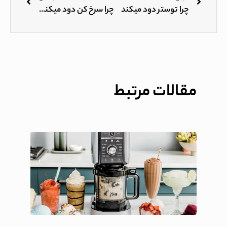
چرا توستر دود میکند
چرا سرخ کن دود میکند؟
مقالات مرتبط