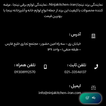
نمایندگی برند نینجا | Ninjakitchen-iran ، نمایندگی لوازم برقی نینجا ، عرضه
کننده محصولات با کیفیت این برند از جمله انواع لوازم خانه و آشپزخانه نینجا با
بهترین قیمت
آدرس :
خیابان ری – سه راه امین حضور – مجتمع تجاری خلیج فارس
– طبقه منفی ۱ – واحد ۱۳۶
تلفن ثابت :
تلفن همراه :
09308992570
021-33546137
ایمیل :
info@ninjakitchen-iran.com
بله