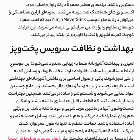
دسترس باشند. برندهای معتبر معمولاً در کنار لوازم اصلی خود،
اکسسوری‌های هماهنگ هم عرضه می‌کنند. نمونه‌ای از این هماهنگی را
می‌توان در
تابه‌های نچسب
Ninja NeverStick
دید که اغلب همراه
درب‌های مقاوم و ابزار جانبی سیلیکونی عرضه می‌شوند. این جزئیات
کوچک تجربه آشپزی را نه‌تنها کاربردی‌تر، بلکه زیباتر می‌کنند.
بهداشت و نظافت سرویس پخت‌وپز
تمیزی و بهداشت آشپزخانه فقط به زیبایی محدود نمی‌شود؛ این موضوع
ارتباط مستقیمی با سلامت خانواده دارد. انتخاب ظروف و وسایلی که به
راحتی تمیز شوند، یکی از اصول اساسی برای داشتن آشپزخانه‌ای بهداشتی
است. ظروف نچسب از این جهت گزینه‌ای عالی هستند، زیرا مانع چسبیدن
مواد غذایی می‌شوند و شست‌وشو را ساده‌تر می‌کنند. همچنین بهتر است
وسایلی انتخاب کنید که قطعات قابل جداسازی داشته باشند و امکان
شست‌وشوی آنها در ماشین ظرف‌شویی وجود داشته باشد. این ویژگی
هم زمان شما را ذخیره می‌کند و هم باعث می‌شود وسایل همیشه تمیز و
آماده استفاده باشند. نظافت منظم نه تنها به طول عمر لوازم کمک
می‌کند، بلکه ظاهر آشپزخانه را هم تازه و مرتب نگه می‌دارد. به عنوان
مثال، بسیاری از دستگاه‌های پیشرفته مثل
انواع مدلهای مخلوط‌ کن‌ نینجا