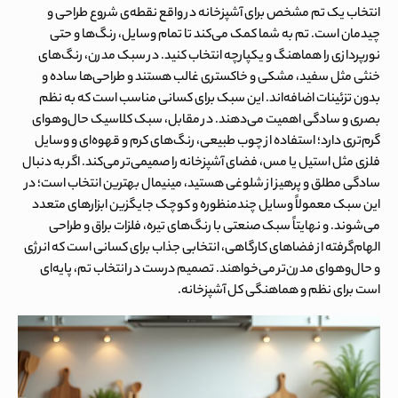
انتخاب یک تم مشخص برای آشپزخانه در واقع نقطه‌ی شروع طراحی و
چیدمان است. تم به شما کمک می‌کند تا تمام وسایل، رنگ‌ها و حتی
نورپردازی را هماهنگ و یکپارچه انتخاب کنید. در سبک
مدرن
، رنگ‌های
خنثی مثل سفید، مشکی و خاکستری غالب هستند و طراحی‌ها ساده و
بدون تزئینات اضافه‌اند. این سبک برای کسانی مناسب است که به نظم
بصری و سادگی اهمیت می‌دهند. در مقابل، سبک
کلاسیک
حال‌وهوای
گرم‌تری دارد؛ استفاده از چوب طبیعی، رنگ‌های کرم و قهوه‌ای و وسایل
فلزی مثل استیل یا مس، فضای آشپزخانه را صمیمی‌تر می‌کند. اگر به دنبال
سادگی مطلق و پرهیز از شلوغی هستید،
مینیمال
بهترین انتخاب است؛ در
این سبک معمولاً وسایل چندمنظوره و کوچک جایگزین ابزارهای متعدد
می‌شوند. و نهایتاً سبک
صنعتی
با رنگ‌های تیره، فلزات براق و طراحی
الهام‌گرفته از فضاهای کارگاهی، انتخابی جذاب برای کسانی است که انرژی
و حال‌وهوای مدرن‌تر می‌خواهند. تصمیم درست در انتخاب تم، پایه‌ای
است برای نظم و هماهنگی کل آشپزخانه.