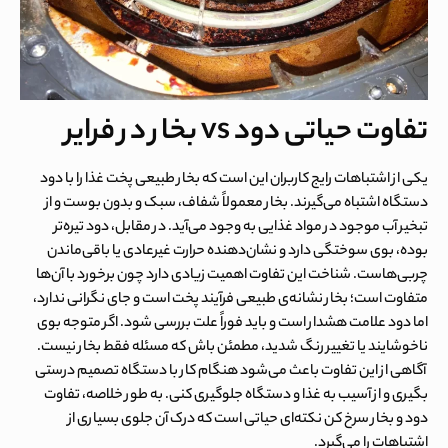
تفاوت حیاتی دود vs بخار در فرایر
یکی از اشتباهات رایج کاربران این است که بخار طبیعی پخت غذا را با دود
دستگاه اشتباه می‌گیرند. بخار معمولاً شفاف، سبک و بدون بوست و از
تبخیر آب موجود در مواد غذایی به وجود می‌آید. در مقابل، دود تیره‌تر
بوده، بوی سوختگی دارد و نشان‌دهنده حرارت غیرعادی یا باقی‌ماندن
چربی‌هاست. شناخت این تفاوت اهمیت زیادی دارد چون برخورد با آن‌ها
متفاوت است؛ بخار نشانه‌ی طبیعی فرآیند پخت است و جای نگرانی ندارد،
اما دود علامت هشدار است و باید فوراً علت بررسی شود. اگر متوجه بوی
ناخوشایند یا تغییر رنگ شدید، مطمئن باش که مسئله فقط بخار نیست.
آگاهی از این تفاوت باعث می‌شود هنگام کار با دستگاه تصمیم درستی
بگیری و از آسیب به غذا و دستگاه جلوگیری کنی. به طور خلاصه،
تفاوت
دود و بخار سرخ کن
نکته‌ای حیاتی است که درک آن جلوی بسیاری از
اشتباهات را می‌گیرد.