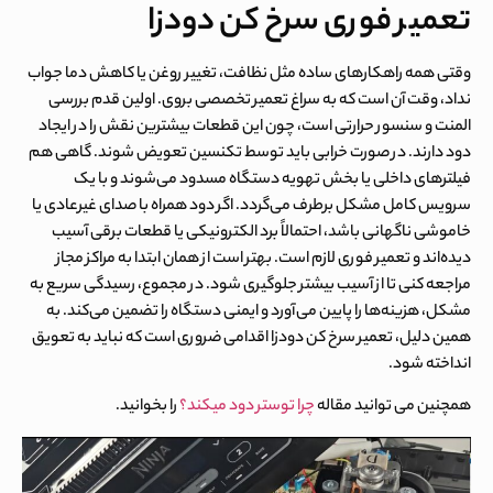
تعمیر فوری سرخ کن دودزا
وقتی همه راهکارهای ساده مثل نظافت، تغییر روغن یا کاهش دما جواب
نداد، وقت آن است که به سراغ تعمیر تخصصی بروی. اولین قدم بررسی
المنت و سنسور حرارتی است، چون این قطعات بیشترین نقش را در ایجاد
دود دارند. در صورت خرابی باید توسط تکنسین تعویض شوند. گاهی هم
فیلترهای داخلی یا بخش تهویه دستگاه مسدود می‌شوند و با یک
سرویس کامل مشکل برطرف می‌گردد. اگر دود همراه با صدای غیرعادی یا
خاموشی ناگهانی باشد، احتمالاً برد الکترونیکی یا قطعات برقی آسیب
دیده‌اند و تعمیر فوری لازم است. بهتر است از همان ابتدا به مراکز مجاز
مراجعه کنی تا از آسیب بیشتر جلوگیری شود. در مجموع، رسیدگی سریع به
مشکل، هزینه‌ها را پایین می‌آورد و ایمنی دستگاه را تضمین می‌کند. به
همین دلیل،
تعمیر سرخ کن دودزا
اقدامی ضروری است که نباید به تعویق
انداخته شود.
همچنین می توانید مقاله
چرا توستر دود میکند؟
را بخوانید.