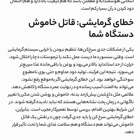
انتخابی هوشمندانه و مطمئن باشد که هم کیفیت بالا دارد و هم احتمال
دود کردن در آن بسیار کم است.
خطای گرمایشی: قاتل خاموش
دستگاه شما
یکی از مشکلات جدی سرخ‌کن‌ها، تنظیم نبودن یا خرابی سیستم گرمایشی
است. وقتی سنسور دما درست عمل نکند یا ترموستات دچار اختلال شود،
حرارت از حد استاندارد بالاتر می‌رود و روغن یا باقی‌مانده غذا سریع‌تر
می‌سوزد. نتیجه این فرآیند، تولید دود مداوم و حتی بوی نامطبوع
سوختگی خواهد بود. این خطای گرمایشی اگر به‌موقع رفع نشود،
می‌تواند به المنت آسیب رسانده و در نهایت عمر دستگاه را کاهش دهد.
علائمی مثل داغ‌شدن بیش‌ازحد بدنه، خاموش و روشن شدن مکرر یا تغییر
ناگهانی در زمان پخت نشانه‌هایی هستند که نباید نادیده گرفته شوند. در
این شرایط بهترین اقدام، بررسی توسط تعمیرکار مجرب است. بنابراین،
خطای گرمایشی سرخ کن
را باید جدی گرفت چون در نقش یک قاتل
خاموش می‌تواند هم دستگاه و هم سلامت غذای شما را تحت تأثیر قرار
دهد.