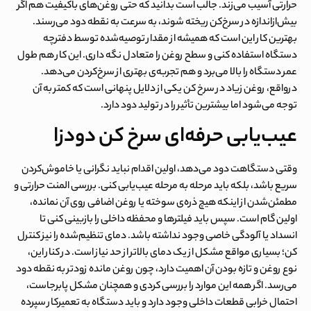
حرارتی آسیب می‌زند. جالب است بدانید که حتی روغن‌های باکیفیت هم اگر
بیش‌ازاندازه در سرخ‌کن ریخته شوند، به سرعت به نقطه دود می‌رسند.
بهترین کار این است که همیشه از مقدار توصیه‌شده توسط دفترچه
دستگاه استفاده کنی و سطح روغن را متعادل نگه داری. این کار هم طول
عمر دستگاه را بالا می‌برد و هم تجربه‌ی بهتری از سرخ‌کردن می‌دهد.
درواقع،
روغن زیاد در سرخ کن
یکی از دلایل پنهانی است که کمتر به آن
توجه می‌شود اما بیشترین تأثیر را در تولید دود دارد.
عیب‌یابی حرفه‌ای سرخ کن دودزا
وقتی دستگاهت دود می‌دهد، اولین اقدام نباید نگرانی یا خاموش‌کردن
سریع باشد، بلکه باید مرحله به مرحله عیب‌یابی کنی. بررسی المنت حرارتی و
مطمئن‌شدن از اینکه هیچ ذره‌ی سوخته یا روغن اضافی روی آن نمانده،
اولین گام است. سپس باید فیلترها و محفظه داخلی را بازبینی کنی تا
انسداد یا آلودگی خاصی وجود نداشته باشد. دمای تنظیم‌شده را نیز کنترل
کن؛ بسیاری مواقع مشکل از یک دمای بالاتر از حد نیاز است. در کنار این،
نوع روغن و تازه بودن آن اهمیت دارد، چون روغن مانده زودتر به نقطه دود
می‌رسد. اگر همه این موارد را بررسی کردی و همچنان مشکل پابرجاست،
احتمال خرابی قطعات داخلی وجود دارد و باید دستگاه به تعمیرکار سپرده