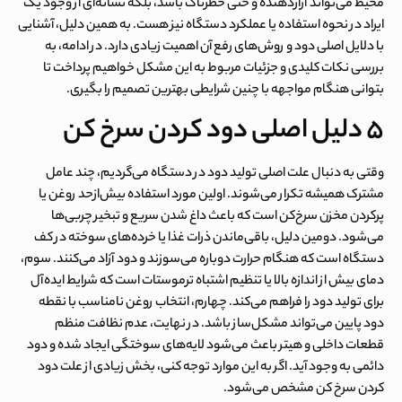
محیط می‌تواند آزاردهنده و حتی خطرناک باشد، بلکه نشانه‌ای از وجود یک
ایراد در نحوه استفاده یا عملکرد دستگاه نیز هست. به همین دلیل، آشنایی
با دلایل اصلی دود و روش‌های رفع آن اهمیت زیادی دارد. در ادامه، به
بررسی نکات کلیدی و جزئیات مربوط به این مشکل خواهیم پرداخت تا
بتوانی هنگام مواجهه با چنین شرایطی بهترین تصمیم را بگیری.
۵ دلیل اصلی دود کردن سرخ کن
وقتی به دنبال علت اصلی تولید دود در دستگاه می‌گردیم، چند عامل
مشترک همیشه تکرار می‌شوند. اولین مورد استفاده بیش‌ازحد روغن یا
پرکردن مخزن سرخ‌کن است که باعث داغ شدن سریع و تبخیر چربی‌ها
می‌شود. دومین دلیل، باقی‌ماندن ذرات غذا یا خرده‌های سوخته در کف
دستگاه است که هنگام حرارت دوباره می‌سوزند و دود آزاد می‌کنند. سوم،
دمای بیش از اندازه بالا یا تنظیم اشتباه ترموستات است که شرایط ایده‌آل
برای تولید دود را فراهم می‌کند. چهارم، انتخاب روغن نامناسب با نقطه
دود پایین می‌تواند مشکل‌ساز باشد. در نهایت، عدم نظافت منظم
قطعات داخلی و هیتر باعث می‌شود لایه‌های سوختگی ایجاد شده و دود
دائمی به وجود آید. اگر به این موارد توجه کنی، بخش زیادی از
علت دود
کردن سرخ کن
مشخص می‌شود.