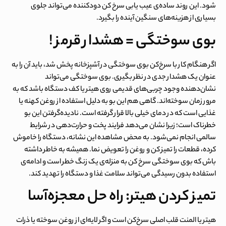
شود. این روند ساده‌ی
عیب یابی سرخ کن دودکننده
می‌تواند جلوی
بسیاری از هزینه‌های سنگین آینده را بگیرد.
بوی سوختگی = هشدار قرمز !
اگر هنگام کار با سرخ‌کن بوی سوختگی در آشپزخانه پخش شد، باید آن را به
عنوان یک هشدار جدی در نظر بگیری. بوی سوختگی می‌تواند
نشان‌دهنده وجود چربی‌های قدیمی روی هیتر یا کف دستگاه باشد که به
مرور زمان سوخته‌اند. گاهی هم این بو به دلیل استفاده از روغن کهنه یا
غذایی است که در دمای خیلی بالا قرار گرفته است. نادیده‌گرفتن این بو
خطرناک است؛ زیرا نشان می‌دهد فرایند پخت و حرارت‌دهی در شرایط
سالمی انجام نمی‌شود. به محض مشاهده این نشانه، دستگاه را خاموش
کرده، قطعات را تمیز کن و روغن را تعویض نما. همیشه به خاطر داشته
باش که
بوی سوختگی سرخ کن
به منزله‌ی یک زنگ خطر است و ادامه‌ی
استفاده بدون رسیدگی می‌تواند سلامت غذا و دستگاه را تهدید کند.
تمیز کردن هیتر: راه حل معجزه‌آسا
هیتر یا المنت قلب اصلی سرخ‌کن است و اگر لایه‌ای از روغن سوخته یا ذرات