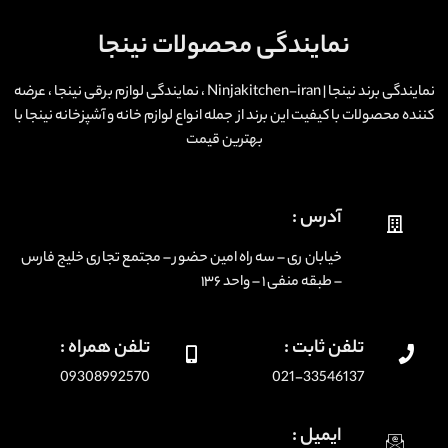
نمایندگی محصولات نینجا
نمایندگی برند نینجا | Ninjakitchen-iran ، نمایندگی لوازم برقی نینجا ، عرضه
کننده محصولات با کیفیت این برند از جمله انواع لوازم خانه و آشپزخانه نینجا با
بهترین قیمت
آدرس :
خیابان ری – سه راه امین حضور – مجتمع تجاری خلیج فارس
– طبقه منفی ۱ – واحد ۱۳۶
تلفن ثابت :
تلفن همراه :
09308992570
021-33546137
ایمیل :