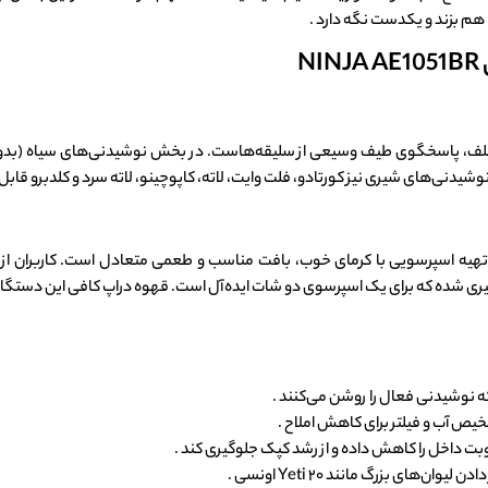
 هم بزند و یکدست نگه دارد .
N
AE1051BR با ارائه ۱۲ نوشیدنی مختلف، پاسخگوی طیف وسیعی از سلیقه‌هاست. در بخش نوشیدنی‌های 
وشیدنی‌های شیری نیز کورتادو، فلت وایت، لاته، کاپوچینو، لاته سرد و کلدبرو قابل
هیه اسپرسویی با کرمای خوب، بافت مناسب و طعمی متعادل است. کاربران از ن
ب حدود ۱.۸ گرم در ثانیه اندازه‌گیری شده که برای یک اسپرسوی دو شات ایده‌آل است. قهوه دراپ کا
که نوشیدنی فعال را روشن می‌کنند .
یص آب و فیلتر برای کاهش املاح .
بت داخل را کاهش داده و از رشد کپک جلوگیری کند .
وان‌های بزرگ مانند Yeti ۲۰ اونسی .