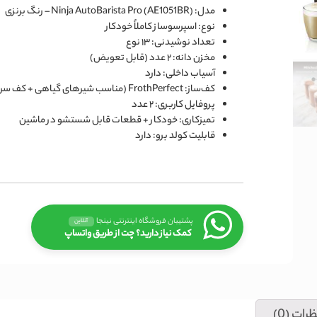
مدل:
Ninja AutoBarista Pro (AE1051BR) – رنگ برنزی
نوع:
اسپرسوساز کاملاً خودکار
تعداد نوشیدنی:
۱۳ نوع
مخزن دانه:
۲ عدد (قابل تعویض)
آسیاب داخلی:
دارد
کف‌ساز:
FrothPerfect (مناسب شیرهای گیاهی + کف سرد)
پروفایل کاربری:
۲ عدد
تمیزکاری:
خودکار + قطعات قابل شستشو در ماشین
قابلیت کولد برو:
دارد
پشتیبان فروشگاه اینترنتی نینجا
آنلاین
کمک نیاز دارید؟ چت از طریق واتساپ
رات (0)