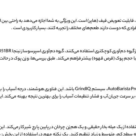
یکی از ابتکارات جالب در اسپرسوساز نینجا AE1051BR، قابلیت تعویض قیف (هاپر) است. این ویژگی به شما اجازه م
ی افرادی که دوست دارند طعم‌های مختلف را تجربه کنند، بسیار کاربردی است .
شاید یکی از مهم‌ترین ویژگی‌های اسپرسوساز نینجا AutoBarista Pro، سیستم rindIQ
ر سرعت جریان آب و فشار، تنظیمات آسیاب را برای بهترین نتیجه بهینه می‌کند. 
ه شیر در اسپرسوساز نینجا AE1051BR با استفاده از یک میله بخار حقیقی و یک هم‌زن چرخان در پایین پارچ شی
سطح کم، متوسط و زیاد تنظیم کنید. یک نکته مهم در استفاده از این بخش: پس از 