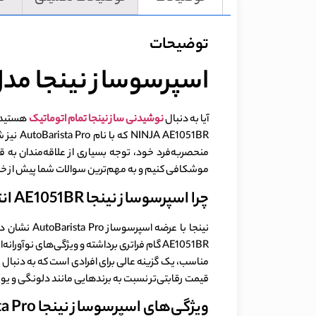
توضیحات
اسپرسوساز نینجا مدل NJA AE1051BR
آیا به دنبال
نوشیدنی ساز نینجا تمام اتوماتیک
هستید ک
1051BR
منحصربه‌فرد خود، توجه بسیاری از علاقه‌مندان به 
موشکافی کنیم و به مهم‌ترین سوالات شما پیش از خرید پاسخ دهیم. با ما همراه ب
چرا اسپرسوساز نینجا AE1051BR انتخاب هوشمندانه‌ای است؟
مناسب، یک گزینه عالی برای افرادی است که به دنبال 
قیمت رقابتی‌تر نسبت به برندهایی مانند دلونگی و یورا، ق
ویژگی‌های اسپرسوساز نینجا AutoBarista Pro