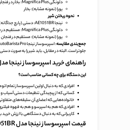
دلونگی Magnifica Plus: بخار در فنجان
یورا (نمونه مشابه): بخار
نحوه ریختن شیر
نینجا AE1051BR: دستی (پارچ جداگانه)
دلونگی Magnifica Plus: مستقیم در فنجان
یورا (نمونه مشابه): مستقیم در فنجان
جمع‌بندی مقایسه
جلوتر است. البته در مقابل، باید شیر را به صورت دستی 
راهنمای خرید اسپرسوساز نینجا مدل NJA AE1051BR
این دستگاه برای چه کسانی مناسب است؟
افرادی که به دنبال اولین اسپرسوساز تمام اتوم
کسانی که از پیچیدگی تنظیمات دستی آسیاب و د
خانواده‌هایی که اعضای آن سلیقه‌های متفاوتی د
افرادی که هم به اسپرسو و هم به قهوه فیلتری (
کاربرانی که به دنبال دستگاهی با ارزش خرید با
قیمت اسپرسوساز نینجا مدل NINJA AE1051BR