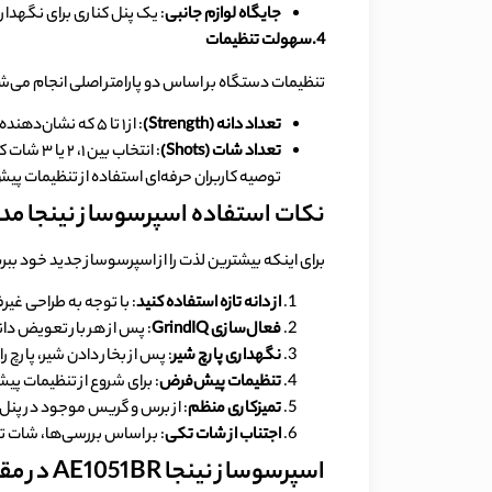
جایگاه لوازم جانبی
: یک پنل کناری برای نگهدار
4.سهولت تنظیمات
تنظیمات دستگاه بر اساس دو پارامتر اصلی انجام می‌ش
تعداد دانه
(Strength)
: از ۱ تا ۵ که نشان‌دهنده مقدار آب عبوری از پوک است. عدد ۵ به معنای آب کمتر و طعم قوی‌تر است .
تعداد شات
(Shots)
: انتخاب بین ۱، ۲ یا ۳ شات که مستقیماً بر وزن پوک تأثیر می‌گذارد.
توصیه کاربران حرفه‌ای استفاده از تنظیمات پیش‌فرض (قوت ۴ و ۲ شات) به ع
نکات استفاده اسپرسوساز نینجا مدل NJA AE1051BR
برای اینکه بیشترین لذت را از اسپرسوساز جدید خود ببری
از دانه تازه استفاده کنید
: با توجه به طراحی غیرف
فعال‌سازی
GrindIQ
: پس از هر بار تعویض دانه، حتماً اجازه دهید دستگاه ف
نگهداری پارچ شیر
: پس از بخار دادن شیر، پارچ ر
تنظیمات پیش‌فرض
: برای شروع از تنظیمات پیش‌فرض دستگاه (Strenth=4, Shots=2) استفاده کنید 
تمیزکاری منظم
: از برس و گریس موجود در پنل ج
اجتناب از شات تکی
: بر اساس بررسی‌ها، شات تکی (Single Shot) نتیجه‌ای آبکی تولید می‌کند و تو
اسپرسوساز نینجا AE1051BR در مقایسه با رقبا