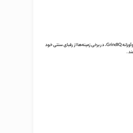
: اسپرسوساز نینجا AutoBarista Pro با ارائه پوک‌های بزرگ‌تر، امکان تهیه قهوه دراپ و کلدبرو و همچنین تکنولوژی نوآورانه GrindIQ، در برخی زمینه‌ها از رقبای سنتی خود
د .