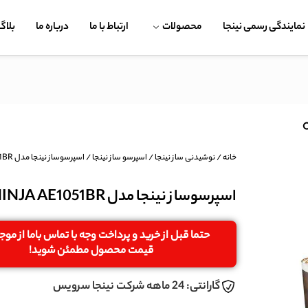
نمایندگی رسمی نینجا
محصولات
ارتباط با ما
درباره ما
بلاگ
خانه
/
نوشیدنی ساز نینجا
/
اسپرسو ساز نینجا
/ اسپرسوساز نینجا مدل NINJA AE1051BR
اسپرسوساز نینجا مدل NINJA AE1051BR
حتما قبل از خرید و پرداخت وجه با تماس باما از مو
قیمت محصول مطمئن شوید!
گارانتی: 24 ماهه شرکت نینجا سرویس