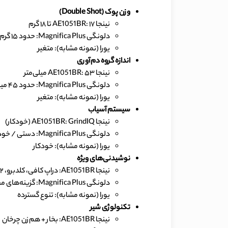
وزن پوک (Double Shot)
نینجا AE1051BR: ۱۷ تا ۱۸ گرم
دلونگی Magnifica Plus: حدود ۱۵ گرم
یورا (نمونه مشابه): متغیر
اندازه گروه دم‌آوری
نینجا AE1051BR: ۵۳ میلی‌متر
دلونگی Magnifica Plus: حدود ۴۵ میلی‌متر
یورا (نمونه مشابه): متغیر
سیستم آسیاب
نینجا AE1051BR: GrindIQ (خودکار)
دلونگی Magnifica Plus: دستی / خودکار
یورا (نمونه مشابه): خودکار
نوشیدنی‌های ویژه
نینجا AE1051BR: دراپ کافی، کلدبرو، ۱۲ برنامه نوشیدنی
دلونگی Magnifica Plus: گزینه‌های محدودتر
یورا (نمونه مشابه): تنوع گسترده
تکنولوژی شیر
نینجا AE1051BR: بخار + هم‌زن چرخان