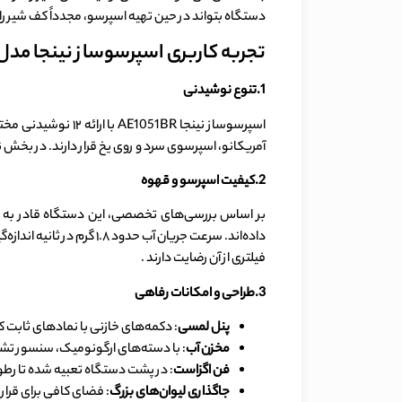
دستگاه بتواند در حین تهیه اسپرسو، مجدداً کف شیر را
تجربه کاربری اسپرسوساز نینجا مدل INJA AE1051BR
1.تنوع نوشیدنی
اسپرسوساز نینجا 
آمریکانو، اسپرسوی سرد و روی یخ قرار دارند. در بخش ن
2.کیفیت اسپرسو و قهوه
بر اساس بررسی‌های تخصصی، این دستگاه قادر به ت
داده‌اند. سرعت جریان آ
فیلتری از آن رضایت دارند .
3.طراحی و امکانات رفاهی
پنل لمسی
: دکمه‌های خازنی با نمادهای ثابت 
مخزن آب
: با دسته‌های ارگونومیک، سنسور تشخ
فن اگزاست
: در پشت دستگاه تعبیه شده تا رطو
جاگذاری لیوان‌های بزرگ
: فضای کافی برای قرار دادن لی