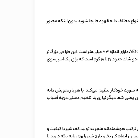
ی‌دهد به راحتی بین انواع مختلف دانه قهوه جابجا شوید بدون اینکه مجبور
برخلاف بسیاری از اسپرسوسازهای تمام اتوماتیک که از گروه دم‌آوری کوچکتری استفاده می‌کنند، گروه دم‌آوری اسپرسوساز نینجا AE1051BR دارای اندازه ۵۳ میلی‌متر است. این طراحی بزرگ‌تر
امکان تهیه دوزهای تک، دو و حتی سه‌تایی اسپرسو را با حجم پوک (قرص قهوه) بیشتر فراهم می‌کند. طبق بررسی‌ها، وزن پوک در حالت دو شات حدود ۱۷ تا ۱۸ گرم است که برای یک اسپرسوی
G باشد. این فناوری هوشمند، درجه آسیاب را به صورت خودکار تنظیم می‌کند. با هر بار تعویض دانه
این یعنی شما دیگر نیازی به تنظیم دستی درجه آسیاب
ر کار می‌کند. این ترکیب هوشمندانه منجر به تولید کف شیر با کیفیت و
اتمام کار بخار، پارچ شیر را روی پایه نگه دارید تا