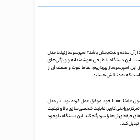
از آن ساده و لذت‌بخش باشد؟ اسپرسوساز نینجا مدل
 نینجا در بازار است. این دستگاه با طراحی هوشمندانه و ویژگی‌های
ق این اسپرسوساز بپردازیم، نقاط قوت و ضعف آن را
نینجا با عرضه اسپرسوساز AutoBarista Pro نشان داده که به خوبی نیازهای بازار را درک کرده است. این برند که پیش از این با محصول Luxe Cafe خود موفق عمل کرده بود، در مدل
 گام فراتری برداشته و ویژگی‌های نوآورانه‌ای را ارائه کرده که در بسیاری از رقبا دیده نمی‌شود. اسپرسوساز نینجا AE1051BR با تمرکز بر راحتی کاربر، قابلیت شخصی‌سازی بالا و کیفیت
 حرفه‌ای آن‌ها را سردرگم کند. این دستگاه با وجود
تبدیل کند .