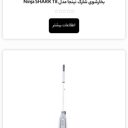
بخارشوی شارک نینجا مدل Ninja SHARK T8
امتیاز
0
اطلاعات بیشتر
از
5