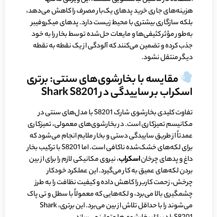
استفاده در ماشین لباسشویی شست. این ویژگی نه‌تنها
هزینه‌های جاری خرید پدهای یک‌بار مصرف را کاهش می‌دهد،
بلکه سازگاری بیشتری با محیط زیست دارد. پد‌های میکروفیبر
به‌طور مؤثر کثیفی‌ها و مایعات حل‌شده توسط بخار را به خود
جذب کرده و تضمین می‌کنند که آلودگی از یک نقطه به نقطه
دیگر منتقل نشود.
مقایسه با بخارشوی‌های سنتی: برتری
اسکراب بر ساییدگی در Shark S8201
تفاوت کلیدی بخارشوی شارک S8201 با مدل‌های سنتی در
مکانیسم تمیزکاری است. در بخارشوی‌های معمولی، تمیزکاری
عمدتاً از طریق ساییدگی دستی و بخار ملایم انجام می‌شود که
برای لکه‌های خشک‌شده ناکافی است. اما S8201 با ترکیب بخار
داغ و پد‌های چرخان
اسکراب
، نیروی مکانیکی لازم را برای از بین
بردن لکه‌های عمیق به کار می‌گیرد. این عملکرد خودکار
چرخش، زحمت کاربر را کاهش داده و کیفیت نظافت را به طرز
چشمگیری بالا می‌برد، و لکه‌هایی که معمولاً با سطل و تی پاک
می‌شوند را با حداقل تلاش از بین می‌برد. این برتری، Shark