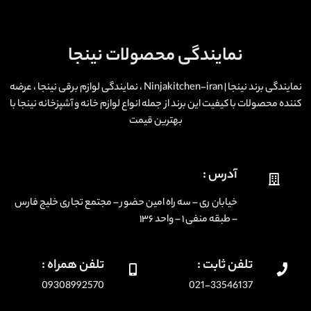
نمایندگی محصولات نینجا
نمایندگی برند نینجا | Ninjakitchen-iran ، نمایندگی لوازم برقی نینجا ، عرضه
کننده محصولات با کیفیت این برند از جمله انواع لوازم خانه و آشپزخانه نینجا با
بهترین قیمت
آدرس :
خیابان ری – سه راه امین حضور – مجتمع تجاری خلیج فارس
– طبقه منفی ۱ – واحد ۱۳۶
تلفن ثابت :
تلفن همراه :
09308992570
021-33546137