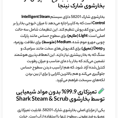
بخارشوی شارک نینجا
بخارشوی شارک S8201 دارای سیستم
Intelligent Steam
Control
است که به کاربر اجازه می‌دهد تا میزان خروجی بخار را بر
اساس نوع کف‌پوش تنظیم کند. این تنظیمات شامل سه حالت
اصلی است:
Light
(ملایم)
برای سطوح حساس مانند پارکت
چوبی مهر و موم شده،
Medium
(متوسط)
برای نظافت روزمره،
و
Deep
(عمیق)
برای کف‌پوش‌های سخت مانند سرامیک و
سنگ که به بخار بیشتری نیاز دارند. این انعطاف‌پذیری هوشمند
تضمین می‌کند که بخار با دمای مناسب و میزان رطوبت
کنترل‌شده آزاد شود، که هم از آسیب دیدن سطوح حساس
جلوگیری می‌کند و هم بالاترین کارایی را برای از بین بردن
لکه‌های سرسخت فراهم می‌آورد.
تمیزکاری 99.9% بدون مواد شیمیایی
توسط بخارشوی Shark Steam & Scrub
یکی از مزایای اصلی بخارشوی شارک S8201، قابلیت تمیزکاری
عمیق و ضدعفونی سطوح تنها با استفاده از آب است. حرارت