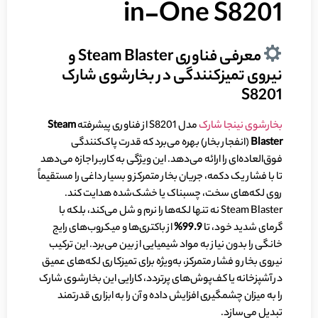
in-One S8201
معرفی فناوری Steam Blaster و
نیروی تمیزکنندگی در بخارشوی شارک
S8201
بخارشوی نینجا شارک
مدل S8201 از فناوری پیشرفته
Steam
Blaster
(انفجار بخار) بهره می‌برد که قدرت پاک‌کنندگی
فوق‌العاده‌ای را ارائه می‌دهد. این ویژگی به کاربر اجازه می‌دهد
تا با فشار یک دکمه، جریان بخار متمرکز و بسیار داغی را مستقیماً
روی لکه‌های سخت، چسبناک یا خشک‌شده هدایت کند.
Steam Blaster نه تنها لکه‌ها را نرم و شل می‌کند، بلکه با
گرمای شدید خود، تا
99.9%
از باکتری‌ها و میکروب‌های رایج
خانگی را بدون نیاز به مواد شیمیایی از بین می‌برد. این ترکیب
نیروی بخار و فشار متمرکز، به‌ویژه برای تمیزکاری لکه‌های عمیق
در آشپزخانه یا کف‌پوش‌های پرتردد، کارایی این بخارشوی شارک
را به میزان چشمگیری افزایش داده و آن را به ابزاری قدرتمند
تبدیل می‌سازد.