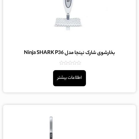
بخارشوی شارک نینجا مدل Ninja SHARK P36
امتیاز
0
اطلاعات بیشتر
از
5