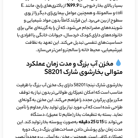
بسیار بالای بخار خروجی تا
99.9%
از باکتری‌های رایج، مانند E.
coli و سالمونلا، و همچنین عوامل بیماری‌زای دیگر را از روی
سطوح از بین می‌برد. این فرآیند کاملاً بدون مواد شیمیایی و
شوینده‌های مضر انجام می‌شود، که آن را به گزینه‌ای عالی برای
خانواده‌های دارای کودک خردسال، حیوانات خانگی یا افرادی با
حساسیت‌های تنفسی تبدیل می‌کند. این تعهد به نظافت
غیرشیمیایی، محیط خانه را سالم‌تر و امن‌تر می‌سازد.
مخزن آب بزرگ و مدت زمان عملکرد
متوالی بخارشوی شارک S8201
بخارشوی شارک نینجا S8201 دارای یک مخزن آب بزرگ با ظرفیت
مناسب است که امکان تمیزکاری طولانی‌تر بدون نیاز به توقف
مکرر برای پر کردن مجدد را فراهم می‌کند. این مخزن به گونه‌ای
طراحی شده است که آب مورد نیاز برای تولید بخار مداوم را تأمین
نماید. بسته به تنظیمات بخار (ملایم تا عمیق)، دستگاه
می‌تواند تا
15 تا 25 دقیقه
به‌صورت پیوسته بخار تولید کند. این
مدت زمان برای پوشش دادن مساحت‌های بزرگ در یک دوره
تمیزکاری کافی است. همچنین، مخزن به آسانی پر و مجدداً نصب