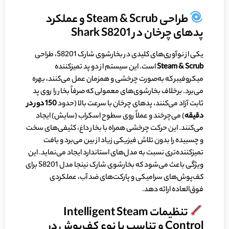
طراحی Steam & Scrub و عملکرد
پد‌های چرخان در Shark S8201
یکی از نوآوری‌های کلیدی در بخارشوی شارک S8201، طراحی
Scrub
&
Steam
است. این سیستم از دو پد تمیزکننده
میکروفیبر که به‌صورت چرخشی و همزمان عمل می‌کنند، بهره
می‌برد. برخلاف بخارشوی‌های معمولی که صرفاً بخار را روی پد
ثابت آزاد می‌کنند، پد‌های چرخان با سرعت بالا (حدود
150 دور در
دقیقه
) می‌چرخند و عملاً روی سطوح اسکراب (سایش) ایجاد
می‌کنند. این حرکت چرخشی همراه با بخار داغ، کثیفی‌های سخت
و چسبیده را بدون تلاش فیزیکی زیاد از بین می‌برد و بافت
تمیزکننده‌تری نسبت به مدل‌های استاندارد ایجاد می‌نماید. این
ویژگی باعث می‌شود که بخارشوی شارک نینجا مدل S8201 برای
کف‌پوش‌های سرامیکی و پارکت‌های ضد آب، عملکردی
فوق‌العاده ارائه دهد.
تنظیمات Intelligent Steam
Control و تناسب با نوع کف‌پوش در