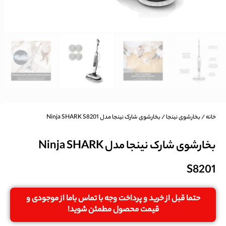
خانه
/
بخارشوی نینجا
/ بخارشوی شارک نینجا مدل Ninja SHARK S8201
بخارشوی شارک نینجا مدل Ninja SHARK
S8201
حتما قبل از خرید و پرداخت وجه با تماس باما از موجودی و
قیمت محصول مطمئن شوید!