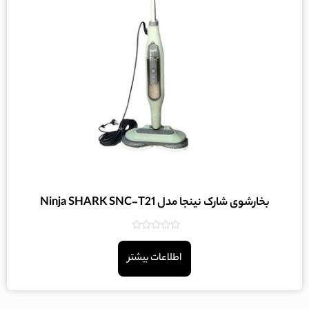
بخارشوی شارک نینجا مدل Ninja SHARK SNC-T21
امتیاز
0
اطلاعات بیشتر
از
5