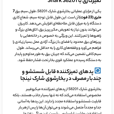
تمیزکاری با Shark S8201
یکی از مزایای عملیاتی بخارشوی شارک S8201، طول سیم برق
7
متری (23 فوت)
آن است. این طول قابل توجه سیم، شعاع کاری
دستگاه را به میزان قابل ملاحظه‌ای افزایش می‌دهد. کاربران
می‌توانند بدون نیاز به تعویض مکرر پریز برق، اتاق‌های بزرگ و
راهروها را تمیز کنند. این ویژگی به خصوص در خانه‌هایی با
پریزهای برق محدود یا فضای باز بزرگ، آزادی عمل بسیار زیادی را
فراهم می‌آورد و وقفه‌های کاری را به حداقل می‌رساند. طول
سیم کافی تضمین می‌کند که جریان برق به طور مداوم و پایدار
به دستگاه رسیده و عملکرد قوی بخار تحت فشار حفظ شود.
پد‌های تمیزکننده قابل شستشو و
چندبار مصرف در بخارشوی شارک نینجا
بخارشوی شارک S8201 از پد‌های تمیزکننده میکروفیبر
مخصوص استفاده می‌کند که نه تنها بسیار جاذب هستند، بلکه
قابلیت شستشو و استفاده مجدد را دارند. این پد‌ها به آسانی
جدا و مجدداً متصل می‌شوند و می‌توان آن‌ها را پس از هر بار