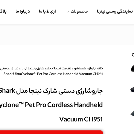
نمایندگی رسمی نینجا
محصولات
ارتباط با ما
درباره ما
بلاگ
خانه
/
لوازم شستشو و نظافت نینجا
/
جارو شارژی نینجا
/ جاروشارژی دستی 
Shark UltraCyclone™ Pet Pro Cordless Handheld Vacuum CH951
جاروشارژی دستی شارک نینجا مدل rk
yclone™ Pet Pro Cordless Handheld
Vacuum CH951