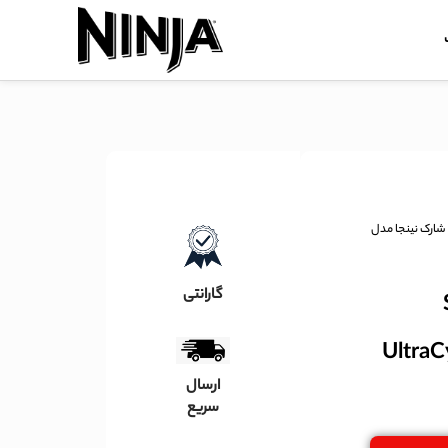
شارک نینجا مدل
گارانتی
Sha
UltraC
ارسال
سریع