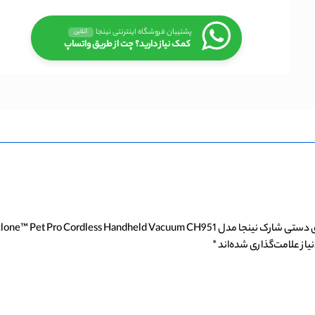
پشتیبان فروشگاه اینترنتی نینجا
آنلاین
کمک نیاز دارید؟ چت از طریق واتساپ
Shark UltraCyclone™ Pet Pro Cordless Ha”
از علامت‌گذاری شده‌اند
*