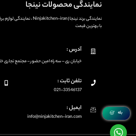
نمایندگی محصولات نینجا
نمایندگی برند نینجا | -iran
با بهترین قیمت
آدرس :
خیابان ری – سه راه امین حضور – مجتمع تجاری خلیج فارس
تلفن ثابت :
021-33546137
ایمیل :
بله
info@ninjakitchen-iran.com