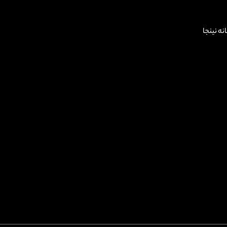
زخانه نینجا