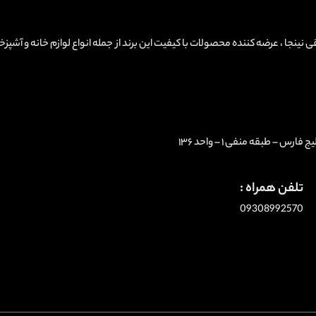
Ninjakitchen ، نمایندگی لوازم برقی نینجا ، عرضه کننده محصولات با کیفیت این برند از جمله انواع لوازم خانه و آشپ
 – طبقه منفی ۱ – واحد ۱۳۶
تلفن همراه :
09308992570