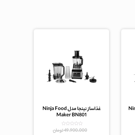
Ninja -
غذاساز نینجا مدل Ninja Food
Maker BN801
امتیاز
49.900.000
تومان
0