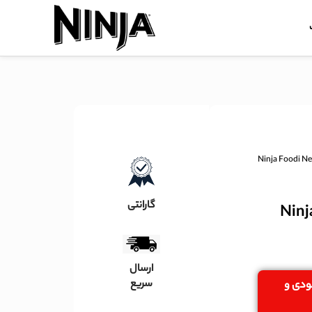
ا مدل Ninja Foodi NeverDull
گارانتی
Ninja Fo
ارسال
سریع
جودی و