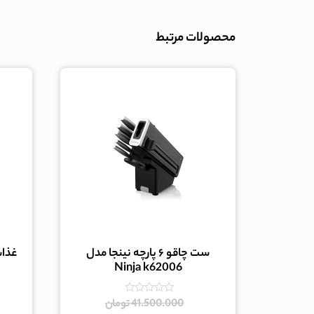
محصولات مرتبط
ست چاقو ۶ پارچه نینجا مدل
غذاساز
Ninja k62006
امتیاز
41.500.000
تومان
0