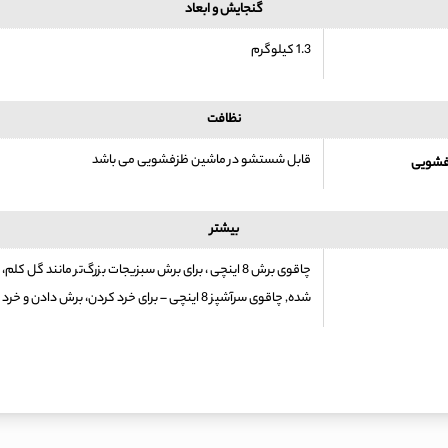
گنجایش و ابعاد
1.3 کیلوگرم
نظافت
قابل شستشو در ماشین ظزفشویی می باشد
فشویی
بیشتر
چاقوی برش 8 اینچی ، برای برش سبزیجات بزرگ‌تر مانند گ
شده, چاقوی سرآشپز 8 اینچی – برای خرد کردن، برش دادن و خرد کردن گوشت، سبزیجات، آجیل