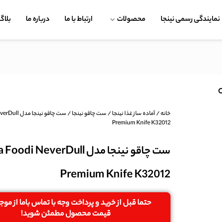
نمایندگی رسمی نینجا
محصولات
ارتباط با ما
درباره ما
بلاگ
خانه
/
آماده ساز غذا نینجا
/
ست چاقو نینجا
/ ست چاقو نینج
Premium Knife K32012
ست چاقو نینجا مدل odi NeverDull
Premium Knife K32012
حتما قبل از خرید و پرداخت وجه با تماس باما از مو
قیمت محصول مطمئن شوید!