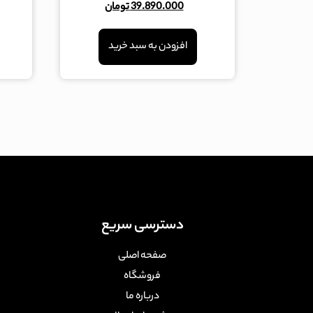
39.890.000
تومان
از
5
افزودن به سبد خرید
دسترسی سریع
صفحه اصلی
فروشگاه
درباره ما