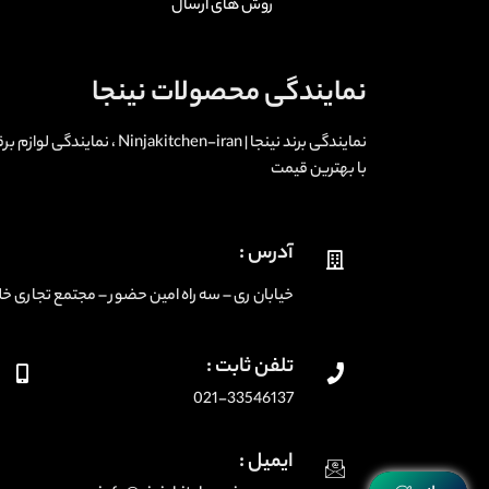
روش های ارسال
نمایندگی محصولات نینجا
نمایندگی برند نینجا | -iran
با بهترین قیمت
آدرس :
خیابان ری – سه راه امین حضور – مجتمع تجاری خلیج فارس
تلفن ثابت :
021-33546137
ایمیل :