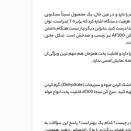
af30 بدنۀ خوش‌ساختی دارد که از جنس پلاستیک فشرده تولید شده است. این دستگاه ظرفیت پخت غذا برای بیش از 5 نفر را دارد و در عین حال، یک محصول نسبتاً سبک‌وزن
محسوب می‌شود. لازم به ذکر است که این محصول صرفاً به رنگ مشکی تولید می‌شود. از مشخصات فنی سرخ کن af300 می توان به ظرفیت دستگاه اشاره کرد که برابر 7.6 لیتر است، توان
رم است. ظرفیت پخت این سرخ کن به گونه است که برای بیشتر از 5 نفر هم می توانید غذا درست کنید بنابراین دیگر نیاز نیست هنگام داشتن
از پلاستیک فشرده است و نوع مخزن آن کشویی است. جنس مخزن سرخ کن AF300 نیز نچسب و ضدخش است. شکل مخزن
ست.
ا را دارد و قابلیت پخت همزمان هم مهم ترین ویژگی آن
سرخ کن af300 دارای 6 برنامۀ پخت است که عبارتند از : سرخ کردن (Air Fry)، پختن (Bake)، کبابی کردن (Roast)، ترد کردن (Max Crisp)، خشک کردن میوه و سبزیجات (Dehydrate)، گرم کردن
مجدد غذا (Reheat). شما می‌توانید با استفاده از پنل کنترل سرخ کن af300، برنامۀ مد نظر را انتخاب و غذای دلخواه خود را با سرعت بالا تهیه کنید. سرخ کن نینجا af300 قابلیت پخت انواع مواد
دارند، اغلب به دنبال پاسخ به این سؤال هستند که تفاوت سرخکن نینجا af300 و af400 در چیست؟ کدام یک بهتر است؟ پاسخ این سؤالات به
af4 بیشتر است و البته ابعاد بیشتری هم دارد و باید فضای بزرگ‌تری را به آن اختصاص دهید. همچنین