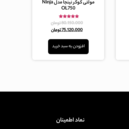
مولتی کوکر نینجا مدل Ninja
OL750
امتیاز
80.150.000
تومان
5.00
75.120.000
تومان
از 5
افزودن به سبد خرید
نماد اطمینان