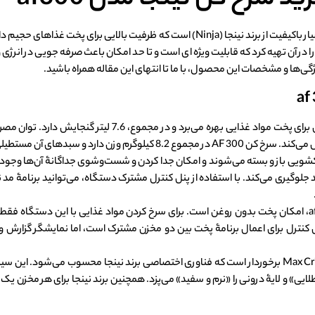
سرخ کن نینجا مدل af300
سرخ کن af300 نینجا یک دستگاه سرخکن دوقلو و بسیار باکیفیت از برند نینجا (Ninja) است ک
وع غذا را در آن تهیه کرد که قابلیت ویژه ای است و تا حد امکان باعث صرفه جویی در انر
یژگی‌ها و مشخصات این محصول، با ما تا انتهای این مقاله همراه باشید.
دارد و سبدهای آن مستطیلی‌شکل هستند.
گیری می‌کند. با استفاده از پنل کنترل مشترک دستگاه، می‌توانید برنامۀ مد نظر
یکی از مهم‌ترین امکانات سرخ کن نینجا af300، امکان پخت بدون روغن است. برای سرخ کردن مواد غذایی با 
 پنل کنترل برای اعمال برنامۀ پخت بین دو مخزن مشترک است، اما نمایشگر گزا
سرخ کن بدون روغن نینجا af300 از فناوری Max Crisp برخوردار است که فناوری اختصاصی برند نینجا
لایی» و لایۀ درونی را «نرم و سفید» می‌پزد. همچنین برند نینجا برای هر مخزن یک 