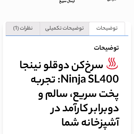
ارسال سریع
توضیحات
توضیحات تکمیلی
نظرات (1)
توضیحات
سرخ‌کن دوقلو نینجا
Ninja SL400: تجربه
پخت سریع، سالم و
دوبرابر کارآمد در
آشپزخانه شما