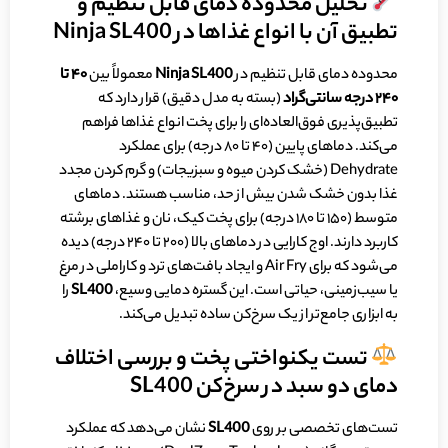
تحلیل محدوده دمای قابل تنظیم و
تطبیق آن با انواع غذاها در Ninja SL400
محدوده دمای قابل تنظیم در
Ninja SL400
معمولاً بین
۴۰
تا
۲۴۰
درجه سانتی‌گراد
(بسته به مدل دقیق) قرار دارد که
تطبیق‌پذیری فوق‌العاده‌ای را برای پخت انواع غذاها فراهم
می‌کند. دماهای پایین (۴۰ تا ۸۰ درجه) برای عملکرد
Dehydrate (خشک کردن میوه و سبزیجات) و گرم کردن مجدد
غذا بدون خشک شدن بیش از حد، مناسب هستند. دماهای
متوسط (۱۵۰ تا ۱۸۰ درجه) برای پخت کیک، نان و غذاهای برشته
کاربرد دارند. اوج کارایی در دماهای بالا (۲۰۰ تا ۲۴۰ درجه) دیده
می‌شود که برای Air Fry و ایجاد بافت‌های ترد و کاراملی در مرغ
یا سیب‌زمینی، حیاتی است. این گستره دمایی وسیع،
SL400
را
به ابزاری جامع‌تر از یک سرخ‌کن ساده تبدیل می‌کند.
تست یکنواختی پخت و بررسی اختلاف
دمای دو سبد در سرخ‌کن SL400
تست‌های تخصصی بر روی
SL400
نشان می‌دهد که عملکرد