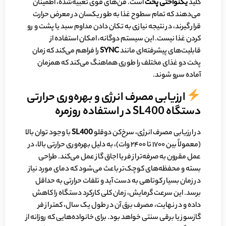
کلید
یکنواختی پخت
است. فن‌های قوی تعبیه‌شده، اطمینان
می‌دهند که تمام سطوح غذا به طور یکسان در معرض حرارت
قرار گیرند، در نتیجه نیازی به تکان دادن مداوم سبد یا پشت و رو
کردن غذا نیست. این سیستم دوگانه، امکان استفاده از
قابلیت‌های پیشرفته‌ای مانند
SYNC
را فراهم می‌کند که زمان
پخت دو غذای مختلف را طوری هماهنگ می‌کند که همزمان
آماده سرو شوند.
ارزیابی مصرف انرژی و بهره‌وری حرارتی
دستگاه SL400 در استفاده روزمره
در ارزیابی مصرف انرژی، سرخ‌کن دوقلو
SL400
با وجود توان بالا
(معمولاً بین ۱۷۰۰ تا ۲۴۰۰ وات)، به دلیل بهره‌وری حرارتی بالا، در
عمل مقرون به صرفه‌تر از فر یا اجاق گاز عمل می‌کند. طراحی
بسته و محفظه‌های کوچک‌تر باعث می‌شود که دمای مورد نیاز
در زمان بسیار کوتاهی به دست آید و تلفات حرارتی به حداقل
برسد. این سرعت گرمایش، زمان کلی کارکرد دستگاه را کاهش
داده و در نهایت، مصرف برق آن در طول یک سال، کمتر از فر
گازسوز یا برقی سنتی خواهد بود. برای خانواده‌هایی که روزانه از