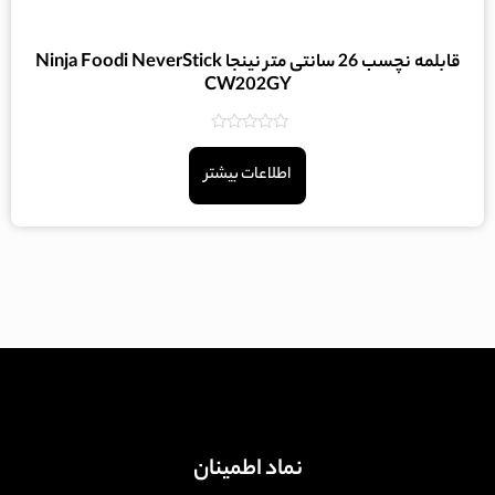
قابلمه نچسب 26 سانتی متر نینجا Ninja Foodi NeverStick
CW202GY
امتیاز
0
اطلاعات بیشتر
از
5
نماد اطمینان