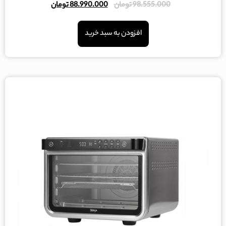
امتیاز
98.555.000
تومان
88.990.000
تومان
5.00
از 5
افزودن به سبد خرید