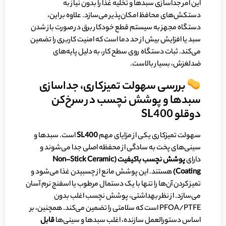
این امر جداسازی سبدها و تخلیه غذا را بدون نیاز به
دستکش‌های محافظ امکان‌پذیر می‌سازد. علاوه بر این،
دستگاه مجهز به سیستم قطع خودکار برق در صورت باز شدن
سبد یا افزایش بیش از حد دما است که امنیت کاربری را تضمین
می‌کند. ثبات دستگاه روی سطح کار، به دلیل پایه‌های
ضدلغزش، بسیار بالاست.
بررسی سهولت تمیزکاری، جداسازی
سبدها و پوشش نچسب در سرخ‌کن
دوقلو SL400
سهولت تمیزکاری یکی از مزایای مهم
SL400
است. سبدها و
سینی‌های پخت به سادگی از محفظه اصلی جدا می‌شوند و
دارای
پوشش نچسب باکیفیت (
Non-Stick Ceramic
Coating
)
هستند. این پوشش مانع از چسبیدن غذا می‌شود و
تمیز کردن آن‌ها را تنها با یک دستمال مرطوب یا اسفنج نرم آسان
می‌سازد. از نظر بهداشتی، پوشش نچسب اغلب بدون
PFOA/PTFE است که سلامتی را تضمین می‌کند. همچنین، بر
اساس دستورالعمل سازنده، اغلب سبدها و سینی‌ها
قابل