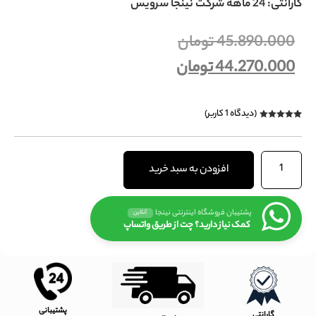
گارانتی: 24 ماهه شرکت نینجا سرویس
45.890.000
تومان
44.270.000
تومان
(دیدگاه
1
کاربر)
1
امتیازدهی
5.00
از 5 در
امتیازدهی
مشتری
افزودن به سبد خرید
پشتیبان فروشگاه اینترنتی نینجا
آنلاین
کمک نیاز دارید؟ چت از طریق واتساپ
پشتیبانی
گارانتی