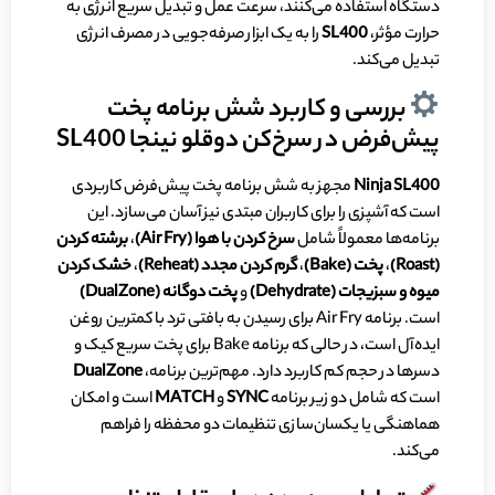
دستگاه استفاده می‌کنند، سرعت عمل و تبدیل سریع انرژی به
حرارت مؤثر،
SL400
را به یک ابزار صرفه‌جویی در مصرف انرژی
تبدیل می‌کند.
بررسی و کاربرد شش برنامه پخت
پیش‌فرض در سرخ‌کن دوقلو نینجا SL400
Ninja SL400
مجهز به شش برنامه پخت پیش‌فرض کاربردی
است که آشپزی را برای کاربران مبتدی نیز آسان می‌سازد. این
برنامه‌ها معمولاً شامل
سرخ کردن با هوا (
Air Fry
)
،
برشته کردن
(
Roast
)
،
پخت (
Bake
)
،
گرم کردن مجدد (
Reheat
)
،
خشک کردن
میوه و سبزیجات (
Dehydrate
)
و
پخت دوگانه (
DualZone
)
است. برنامه Air Fry برای رسیدن به بافتی ترد با کمترین روغن
ایده‌آل است، در حالی که برنامه Bake برای پخت سریع کیک و
دسرها در حجم کم کاربرد دارد. مهم‌ترین برنامه،
DualZone
است که شامل دو زیر برنامه
SYNC
و
MATCH
است و امکان
هماهنگی یا یکسان‌سازی تنظیمات دو محفظه را فراهم
می‌کند.