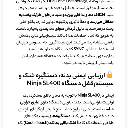
سیستم دوگانه (DualZone Technology) در حفظ یکنواختی
پخت بسیار موفق است. به دلیل وجود فن و المنت مجزا در هر
سبد،
اختلاف دمای داخلی بین دو سبد در طول فرآیند پخت به
حداقل می‌رسد
و عملاً تأثیری بر نتیجه نهایی ندارد. یکنواختی
پخت در هر سبد به دلیل گردش هوای سه‌بعدی بسیار بالاست،
به طوری که تمام قطعات غذا (مانند سیب‌زمینی‌های یکسان)
بافتی مشابه پیدا می‌کنند. این نتیجه‌گیری، به خصوص در زمان
استفاده از عملکرد
SYNC
که دستگاه به طور هوشمند
زمان‌بندی را تنظیم می‌کند تا پخت دو محفظه همزمان پایان
یابد، بیش از پیش تأیید می‌شود.
ارزیابی ایمنی بدنه، دستگیره خنک و
سیستم قفل دستگاه Ninja SL400
ایمنی در
Ninja SL400
با توجه به دمای بالای عملکرد، یک
اولویت طراحی است. بدنه خارجی دستگاه دارای
عایق حرارتی
مناسب
است و حتی در اوج دما، سطح خارجی آن گرمای ناچیزی
دارد و خطری ایجاد نمی‌کند.
دستگیره‌های سبد
به گونه‌ای
طراحی شده‌اند که کاملاً
خنک باقی بمانند (
Cool-Touch
)
، که