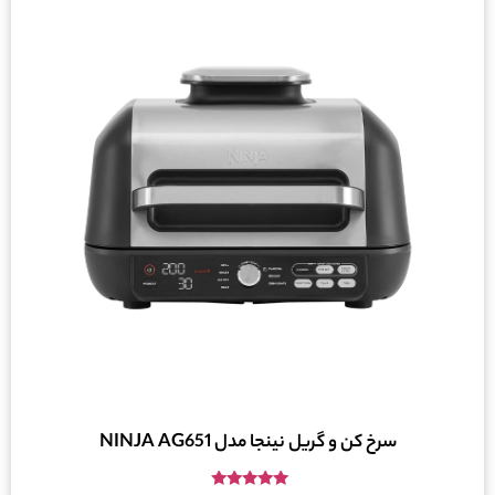
سرخ کن و گریل نینجا مدل NINJA AG651