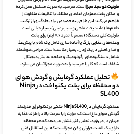
ظرفیت دو سبد مجزا
است. هر سبد به صورت مستقل عمل کرده
و امکان پخت همزمان غذاهای مختلف با تنظیمات متفاوت را
فراهم می‌کند؛ این طراحی به خصوص برای جلوگیری از ترکیب
طعم‌ها (مانند پخت ماهی و سیب‌زمینی) بسیار حیاتی است.
ظرفیت کلی دستگاه (معمولاً حدود ۷.۶ لیتر) برای پخت
وعده‌های غذایی بزرگ یا آماده‌سازی کامل یک شام با پیش‌غذا
و غذای اصلی در یک زمان، بسیار مناسب است. طراحی هوشمند
شامل دستگیره‌های ارگونومیک و صفحه نمایش دیجیتال
شفاف است که کار با هر سبد را به صورت مجزا آسان می‌سازد.
تحلیل عملکرد گرمایش و گردش هوای
دو محفظه برای پخت یکنواخت در Ninja
SL400
عملکرد گرمایش در
Ninja SL400
متکی بر تکنولوژی قدرتمند
گردش هوای داغ است که حرارت را با سرعت بالا در اطراف غذا به
جریان در می‌آورد. تحلیل فنی نشان می‌دهد که هر محفظه
دارای یک المنت حرارتی و فن مجزا است، که این استقلال فنی