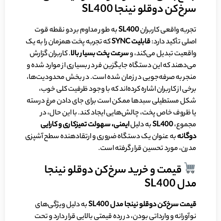
سرخ‌کن دوقلو نینجا SL400
تجربه واقعی کاربران
SL400
به طور مداوم بر دو نقطه قوت
اصلی تأکید دارد:
قابلیت
SYNC
که تجربه پخت همزمان را به یک
واقعیت تبدیل می‌کند، و
سرعت پخت بسیار بالا
. کاربران گزارش
می‌دهند که این دستگاه جایگزین فر در بسیاری از موارد شده و
منجر به صرفه‌جویی در زمان شده است. در بخش محدودیت‌ها،
برخی از کاربران اشاره کرده‌اند که با وجود ظرفیت کلی خوب،
شکل مستطیلی سبدها ممکن است برای جای دادن مرغ درسته
یا ظروف خاص پخت، چالش‌هایی ایجاد کند. با این حال، در
مجموع،
SL400
به دلیل
ایمنی، سهولت تمیزکاری و کارایی
دوگانه
به عنوان یک دستگاه ضروری و ارتقادهنده سطح آشپزی
مدرن، مورد تحسین قرار گرفته است.
قیمت و خرید سرخ‌کن دوقلو نینجا
مدل SL400
قیمت سرخ‌کن دوقلو نینجا مدل
SL400
به دلیل ویژگی‌های
نوآورانه و وارداتی بودن، در رده قیمتی بالایی قرار دارد و تحت