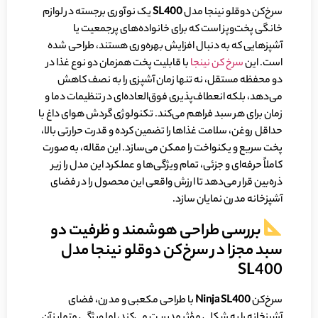
سرخ‌کن دوقلو نینجا مدل
SL400
یک نوآوری برجسته در لوازم
خانگی پخت‌وپز است که برای خانواده‌های پرجمعیت یا
آشپزهایی که به دنبال افزایش بهره‌وری هستند، طراحی شده
است. این
سرخ کن نینجا
با قابلیت پخت همزمان دو نوع غذا در
دو محفظه مستقل، نه تنها زمان آشپزی را به نصف کاهش
می‌دهد، بلکه انعطاف‌پذیری فوق‌العاده‌ای در تنظیمات دما و
زمان برای هر سبد فراهم می‌کند. تکنولوژی گردش هوای داغ با
حداقل روغن، سلامت غذاها را تضمین کرده و قدرت حرارتی بالا،
پخت سریع و یکنواخت را ممکن می‌سازد. این مقاله، به صورت
کاملاً حرفه‌ای و جزئی، تمام ویژگی‌ها و عملکرد این مدل را زیر
ذره‌بین قرار می‌دهد تا ارزش واقعی این محصول را در فضای
آشپزخانه مدرن نمایان سازد.
بررسی طراحی هوشمند و ظرفیت دو
سبد مجزا در سرخ‌کن دوقلو نینجا مدل
SL400
سرخ‌کن
Ninja SL400
با طراحی مکعبی و مدرن، فضای
آشپزخانه را به شکلی مؤثر مدیریت می‌کند، اما ویژگی متمایز آن