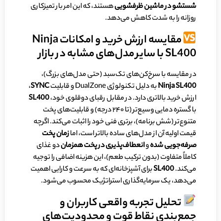
شستشو در ماشین ظرفشویی
هستند، که این امر بار تمیزکاری
روزانه را به شدت کاهش می‌دهد.
مقایسه ارزش خرید و امکانات Ninja
SL400 با سایر مدل‌های مشابه در بازار
در مقایسه با سرخ‌کن‌های تک‌سبد (حتی مدل‌های بزرگ)،
Ninja SL400
به دلیل تکنولوژی DualZone و قابلیت
SYNC
،
ارزش خرید بالاتری دارد. در مقابل رقبای دوقلوی خود،
SL400
با گستره دمایی وسیع‌تر (تا ۲۴۰ درجه) و قابلیت‌های پخت
متنوع‌تر (شش برنامه)، برتری فنی خود را اثبات می‌کند. اگرچه
قیمت اولیه آن از مدل‌های ساده بالاتر است، اما
زمان پخت
صرفه‌جویی شده
و
انعطاف‌پذیری در پخت همزمان
دو غذای
کاملاً متفاوت (بدون ترکیب طعم)، این هزینه اضافی را توجیه
می‌کند.
SL400
برای آشپزخانه‌ای که به سرعت و کارایی اهمیت
می‌دهد، یک سرمایه‌گذاری استراتژیک محسوب می‌شود.
تحلیل تجربه واقعی کاربران و
جمع‌بندی نقاط قوت و محدودیت‌های