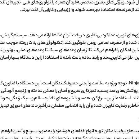
 شود. ویژگی‌های بصری منحصربه‌فرد آن همراه با نوآوری‌های فنی، تجربه‌ای لذت‌ب
د از هر لحظه استفاده بهره‌مند شوند و از زیبایی و کارایی آن لذت ببرند.
Ni با به کارگیری تکنولوژی‌های نوین، عملکرد بی‌نظیری در پخت انواع غذاها ارائه می‌دهد. سیست
ه شده و از مصرف اضافی روغن جلوگیری کند. تکنولوژی‌های به کار رفته موجب حف
مان، این امکان را فراهم می‌کند تا از میان وعده‌های سبک تا وعده‌های اصلی، بهتری
ن، طراحی کاربرپسند و رابط ساده باعث شده تا استفاده از این دستگاه بسیار آسان 
یکی از مزایای برجسته سرخ کن هواپز مدل Ninja SL300UK، توجه ویژه به سلامت و ایمنی مصرف‌کنندگان است. ای
د و پوشش‌های ضد چسب، تمیزکاری سریع و آسان را ممکن ساخته و از تجمع آلودگی ج
د. استفاده از این سرخ کن، همسو با شیوه‌های تغذیه سالم و سبک زندگی هوشمندا
ر و رضایت کاربران شده و آن را به انتخابی مطمئن در آشپزخانه‌های امروزی تبدی
Ninja SL300 با ارائه تنوع قابلیت‌های پخت، امکان تهیه انواع غذاهای خوشمزه را به صورت سریع و آسا
رند. از سیب‌زمینی‌های سرخ‌شده گرفته تا پخت‌های کبابی و حتی شیرینی‌های سبک، 