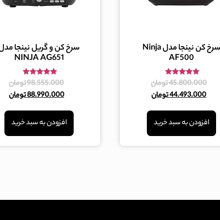
سرخ کن نینجا مدل Ninja
سرخ کن و گریل نینجا مدل
NINJA AG651
AF500
امتیاز
امتیاز
45.800.000
تومان
98.555.000
تومان
5.00
4.80
44.493.000
تومان
88.990.000
تومان
از 5
از 5
افزودن به سبد خرید
افزودن به سبد خرید