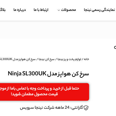
نمایندگی رسمی نینجا
محصولات
ارتباط با ما
درباره ما
بلاگ
خانه
/
لوازم پخت و پز نینجا
/
سرخ کن نینجا
/ سرخ کن هواپز مدل Ninja SL300UK
سرخ کن هواپز مدل Ninja SL300UK
حتما قبل از خرید و پرداخت وجه با تماس باما از مو
قیمت محصول مطمئن شوید!
گارانتی: 24 ماهه شرکت نینجا سرویس