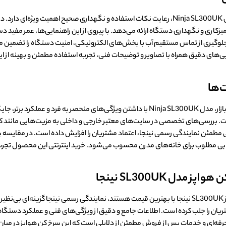
برای بهره‌مندی کامل از قابلیت‌های سرخ کن هواپز مدل Ninja SL300UK، رعایت نکات استفاده و نگهد
اری و نگهداری دستگاه ارائه می‌دهد. با پیروی از این راهنمایی‌ها، عمر مفید دس
لوگیری از تماس مستقیم آب با بخش‌های الکترونیکی، امنیت دستگاه را تضمین می
‌های دقیق همراه با تصاویر و توضیحات فنی، تجربه استفاده مطمئن و بهینه از این سرخ
ت‌ها
در مقایسه با سایر مدل‌های سرخ کن هواپز موجود در بازار، مدل Ninja SL300UK با داشتن ویژگی‌
اخته است. بررسی‌های تخصصی در سایت‌های معتبر خارجی و داخلی به مزیت‌هایی م
تی مطمئن نمایندگی رسمی نینجا، اعتماد مشتریان را افزایش داده است. در مقایسه ب
تخابی مطلوب برای خانه‌های مدرن محسوب می‌شود. خرید اینترنتی این محصول تجربه‌
کن هواپز مدل
SL300UK
نینجا
در نهایت، برای کسانی که به دنبال خرید سرخ کن هواپز SL300UK نینجا با بهترین قیمت هستند، نمایندگی ر
یان را جلب کرده است. اطلاعات جامع و دقیق از ویژگی‌های فنی و عملکرد دستگاه در ا
حرفه‌ای و خدمات پس از فروش مطمئن از دلایلی است که این سرخ کن هواپز در میان