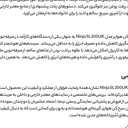
دررفت روغن نیز جلوگیری می‌کند. دستورهای پخت پیشنهادی از منابع معتبر خارجی و 
 از آشپزی سریع، سالم و لذیذ را برای خانواده‌ها به ارمغان می‌آورد.
با بهره‌گیری از تکنولوژی پیشرفته و طراحی بهینه، سرخ کن هواپز مدل Ninja SL300UK به عن
مگیری کاهش داده و مصرف انرژی را به حداقل می‌رساند. سیستم‌های هوشمند کنترل
 به کاربران امکان می‌دهد تا علاوه بر لذت بردن از غذاهای سالم، از صرفه‌جویی ما
ه‌وری در آشپزی را افزایش داده و هزینه‌های انرژی را کاهش می‌دهد. به همین دلیل
صی
نظرات کاربران و کارشناسان درباره سرخ کن هواپز مدل Ninja SL300UK نشان‌دهنده رضایت فراوان از عمل
قدیر کرده‌اند. بررسی‌های تخصصی در سایت‌های معتبر خارجی و داخلی به مزیت‌ه
س از فروش و پشتیبانی نمایندگی رسمی نینجا، اعتماد مشتریان را دوچندان نموده
سرخ کن هواپز، گزینه‌ای هوشمندانه و به‌روز برای کسانی است که به دنبال کیفیت ب
ب‌های آشپزخانه‌های مدرن شده است.