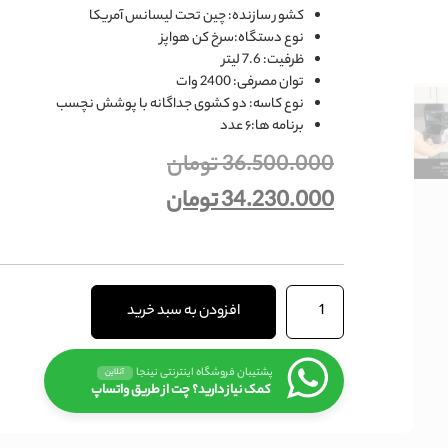
کشور سازنده
:
چین تحت لیسانس آمریکا
نوع دستگاه
:سرخ کن هواپز
ظرفیت
: 7.6 لیتر
توان مصرفی: 2400 وات
نوع کاسه
: دو کشوی جداگانه با پوشش نچسب
برنامه ها
:
۶ عدد
36.500.000
تومان
34.230.000
تومان
افزودن به سبد خرید
پشتیبان فروشگاه اینترنتی نینجا
آنلاین
کمک نیاز دارید؟ چت از طریق واتساپ