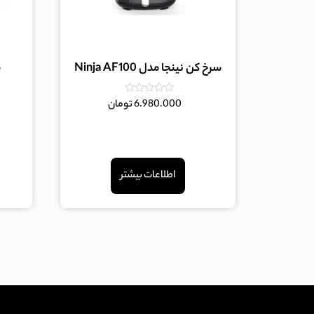
سرخ کن نینجا مدل Ninja AF100
امتیاز
6.980.000
تومان
0
از
5
اطلاعات بیشتر