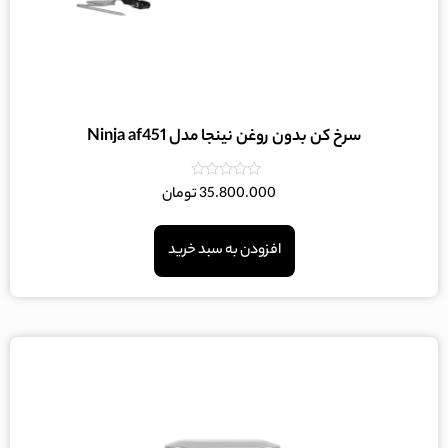
سرخ کن بدون روغن نینجا مدل Ninja af451
امتیاز
35.800.000
تومان
0
از
5
افزودن به سبد خرید