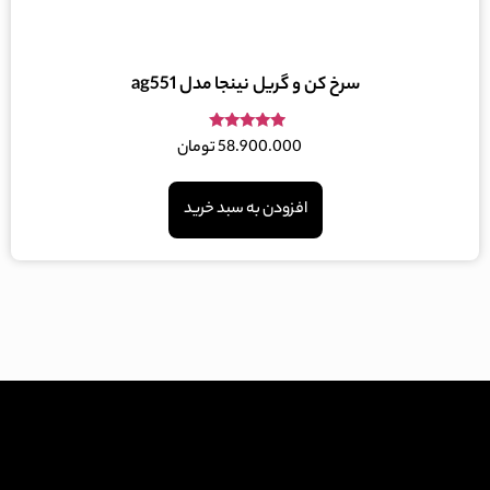
سرخ کن و گریل نینجا مدل ag551
امتیاز
58.900.000
تومان
5.00
از 5
افزودن به سبد خرید