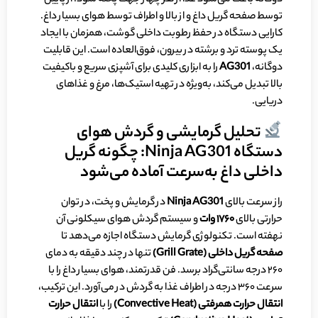
توسط صفحه گریل داغ و از بالا و اطراف توسط هوای بسیار داغ.
کارایی دستگاه در حفظ رطوبت داخلی گوشت، همزمان با ایجاد
یک پوسته ترد و برشته در بیرون، فوق‌العاده است. این قابلیت
دوگانه،
AG301
را به ابزاری کلیدی برای آشپزی سریع و باکیفیت
بالا تبدیل می‌کند، به‌ویژه در تهیه استیک‌ها، مرغ و غذاهای
دریایی.
تحلیل گرمایشی و گردش هوای
دستگاه Ninja AG301: چگونه گریل
داخلی داغ به‌سرعت آماده می‌شود
راز سرعت بالای
Ninja AG301
در گرمایش و پخت، در توان
حرارتی بالای
۱۷۶۰
وات
و سیستم گردش هوای سیکلونی آن
نهفته است. تکنولوژی گرمایش دستگاه اجازه می‌دهد تا
صفحه گریل داخلی (
Grill Grate
)
تنها در چند دقیقه به دمای
۲۶۰ درجه سانتی‌گراد برسد. فن قدرتمند، هوای بسیار داغ را با
سرعت ۳۶۰ درجه در اطراف غذا به گردش در می‌آورد. این ترکیب،
انتقال حرارت همرفتی (
Convective Heat
)
را با
انتقال حرارت