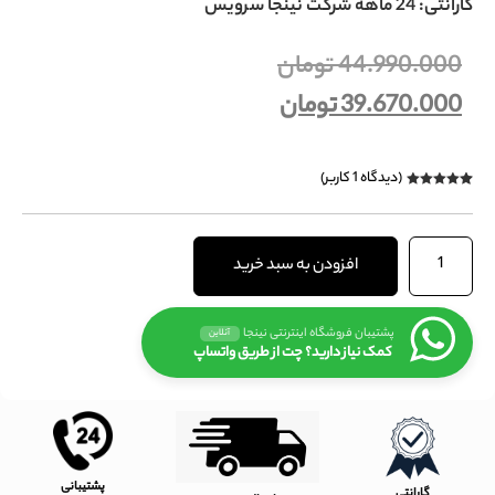
گارانتی: 24 ماهه شرکت نینجا سرویس
44.990.000
تومان
39.670.000
تومان
(دیدگاه
1
کاربر)
1
امتیازدهی
5.00
از 5 در
امتیازدهی
مشتری
افزودن به سبد خرید
پشتیبان فروشگاه اینترنتی نینجا
آنلاین
کمک نیاز دارید؟ چت از طریق واتساپ
پشتیبانی
گارانتی