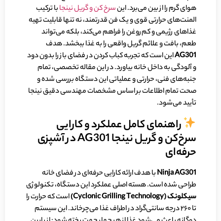
هوای گرم را از بین می‌برد. این
سرخ کن و گریل نینجا
با ترکیب
المنت‌های حرارتی قوی و یک فن قدرتمند، نه تنها قابلیت تهیه
غذاهای رژیمی و کم‌روغن را فراهم می‌کند، بلکه می‌تواند
طعم، بافت و علائم گریل واقعی را به غذا ببخشد. هدف
AG301
این است که تجربه کباب کردن در فضای باز را بدون دود
و آلودگی به داخل خانه بیاورد. در این مقاله تخصصی، تمام
جنبه‌های فنی، حرارتی و عملیاتی این دستگاه بررسی شده و
صحت تمام اطلاعات بر اساس مشخصات مهندسی دقیق نینجا
تأیید می‌شود.
راهنمای کامل عملکرد و کارایی
سرخ‌کن و گریل نینجا AG301 در آشپزی
حرفه‌ای
Ninja AG301
با هدف ارائه کارایی حرفه‌ای در فضای خانه
طراحی شده است. هسته اصلی عملکرد این دستگاه، تکنولوژی
سیکلونک (
Cyclonic Grilling Technology
)
است که حرارت را
تا ۲۶۰ درجه سانتی‌گراد در اطراف غذا می‌چرخاند. این سیستم
دوگانه باعث می‌شود غذا از هر چهار جهت پخته شود: از پایین