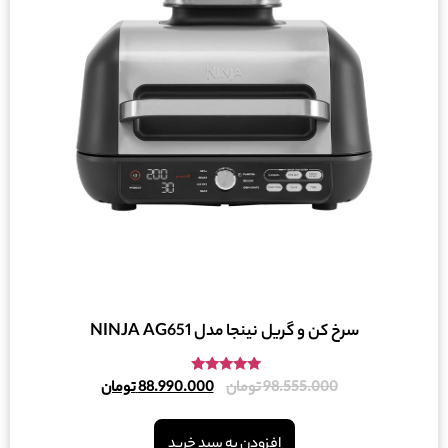
سرخ کن و گریل نینجا مدل NINJA AG651
امتیاز
98.555.000
تومان
88.990.000
تومان
5.00
از 5
افزودن به سبد خرید