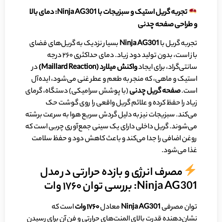
تجربه
گریل
استیک
و
سبزیجات
با
Ninja AG301
: دمای بالا
و طراحی صفحه چدنی
تجربه گریل با
Ninja AG301
بسیار نزدیک به گریل‌های فضای
باز است، بدون تولید دود زیاد. دمای حداکثری ۲۶۰ درجه
سانتی‌گراد، برای ایجاد
واکنش میلارد (
Maillard Reaction
)
در
استیک و ماهی، که منجر به طعم و عطر غنی می‌شود، ایده‌آل
است.
صفحه گریل چدنی
(با پوشش سرامیکی) دستگاه، گرمای
زیاد را حفظ کرده و علائم گریل واقعی را روی گوشت حک
می‌کند. سبزیجات نیز به دلیل گردش سریع هوا به سرعت برشته
می‌شوند. گریل داخلی دارای یک سینی جمع‌آوری چربی است که
روغن اضافی را جدا می‌کند و باعث کاهش دود و حفظ سلامت
غذا می‌شود.
مصرف انرژی و بازده حرارتی در مدل
Ninja AG301: بررسی توان ۱۷۶۰ وات
توان مصرفی
Ninja AG301
معادل
۱۷۶۰
وات
است که
نشان‌دهنده قدرت بالای المنت‌های حرارتی و فن آن برای رسیدن