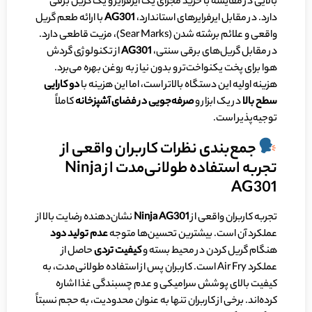
بالایی در مقایسه با خرید مجزای یک ایرفرایر و یک گریل برقی
دارد. در مقابل ایرفرایرهای استاندارد،
AG301
با ارائه طعم گریل
واقعی و علائم برشته شدن (Sear Marks)، مزیت قاطعی دارد.
در مقابل گریل‌های برقی سنتی،
AG301
از تکنولوژی گردش
هوا برای پخت یکنواخت‌تر و بدون نیاز به روغن بهره می‌برد.
هزینه اولیه این دستگاه بالاتر است، اما این هزینه با
دو کارایی
سطح بالا
در یک ابزار و
صرفه‌جویی در فضای آشپزخانه
کاملاً
توجیه‌پذیر است.
جمع‌بندی نظرات کاربران واقعی از
تجربه استفاده طولانی‌مدت از Ninja
AG301
تجربه کاربران واقعی از
Ninja AG301
نشان‌دهنده رضایت بالا از
عملکرد آن است. بیشترین تحسین‌ها متوجه
عدم تولید دود
هنگام گریل کردن در محیط بسته و
کیفیت تردی
حاصل از
عملکرد Air Fry است. کاربران پس از استفاده طولانی‌مدت، به
کیفیت بالای پوشش سرامیکی و عدم چسبندگی غذا اشاره
کرده‌اند. برخی از کاربران تنها به عنوان محدودیت، به حجم نسبتاً