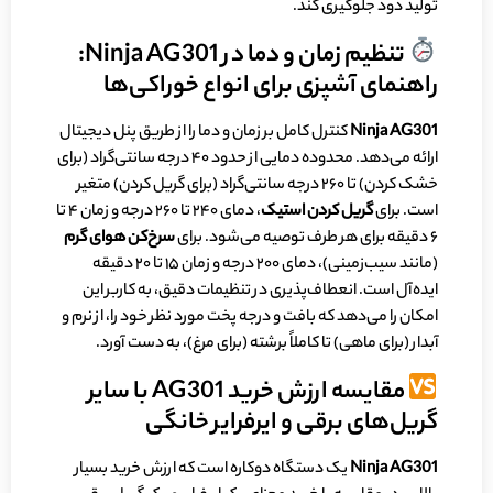
تولید دود جلوگیری کند.
تنظیم زمان و دما در Ninja AG301:
راهنمای آشپزی برای انواع خوراکی‌ها
Ninja AG301
کنترل کامل بر زمان و دما را از طریق پنل دیجیتال
ارائه می‌دهد. محدوده دمایی از حدود ۴۰ درجه سانتی‌گراد (برای
خشک کردن) تا ۲۶۰ درجه سانتی‌گراد (برای گریل کردن) متغیر
است. برای
گریل کردن استیک
، دمای ۲۴۰ تا ۲۶۰ درجه و زمان ۴ تا
۶ دقیقه برای هر طرف توصیه می‌شود. برای
سرخ‌کن هوای گرم
(مانند سیب‌زمینی)، دمای ۲۰۰ درجه و زمان ۱۵ تا ۲۰ دقیقه
ایده‌آل است. انعطاف‌پذیری در تنظیمات دقیق، به کاربر این
امکان را می‌دهد که بافت و درجه پخت مورد نظر خود را، از نرم و
آبدار (برای ماهی) تا کاملاً برشته (برای مرغ)، به دست آورد.
مقایسه ارزش خرید AG301 با سایر
گریل‌های برقی و ایرفرایر خانگی
Ninja AG301
یک دستگاه دوکاره است که ارزش خرید بسیار