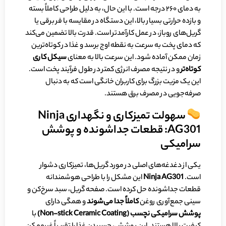
به دمای ۲۶۰ درجه است. با این حال، به دلیل طراحی کاملاً بسته
و بازده حرارتی بسیار بالا، این دستگاه در مقایسه با فر برقی یا
گریل‌های روباز، در عمل کارآمدتر است. قدرت بالا تضمین می‌کند
که دمای پخت به سرعت به نقطه اوج برسد و غذا در کوتاه‌ترین
زمان ممکن آماده شود. این سرعت بالا به معنای
سیکل کاری
کوتاه‌تر
و در نتیجه مصرف انرژی کمتر در طول فرآیند پخت است.
این یک مزیت بزرگ برای کاربران خانگی است که به دنبال
صرفه‌جویی در مصرف برق هستند.
سهولت تمیزکاری و نگهداری Ninja
AG301: قطعات جداشونده و پوشش
سرامیکی
یکی از دغدغه‌های اصلی در مورد گریل‌ها، تمیزکاری دشوار
است.
Ninja AG301
این مشکل را با طراحی هوشمندانه
قطعات جداشونده حل کرده است. صفحه گریل، سبد سرخ‌کن و
سینی جمع‌آوری روغن
کاملاً جدا می‌شوند
و همگی دارای
پوشش سرامیکی نچسب (
Non-stick Ceramic Coating
)
با