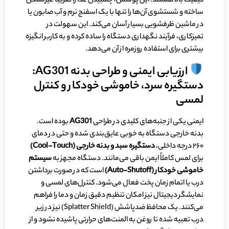
کیفیت بالا هستند. این پوشش، چسبیدن غذا را تقریباً غیرممکن
ساخته و شستشوی آن‌ها را تنها با یک اسفنج نرم و آب صابون یا
در ماشین ظرفشویی بسیار آسان می‌کند. این سهولت در
تمیزکاری، فرآیند نگهداری دستگاه را ساده کرده و به کاربر انگیزه
بیشتری برای استفاده روزمره از آن می‌دهد.
ارزیابی ایمنی و طراحی بدنه AG301:
دستگیره سرد، خاموشی خودکار و کنترل
لمسی
ایمنی یکی از جنبه‌های کلیدی در طراحی
AG301
بوده است.
بدنه خارجی دستگاه به خوبی عایق‌بندی شده و حتی در دمای
۲۶۰ درجه داخلی،
دستگیره سبد و بدنه خارجی (
Cool-Touch
)
برای لمس کاملاً ایمن باقی می‌مانند. دستگاه مجهز به
سیستم
خاموشی خودکار (
Auto-Shutoff
)
است که در صورت برداشتن
درب یا اتمام زمان پخت فعال می‌شود. کنترل‌های لمسی و
نمایشگر دیجیتال نیز امکان تنظیم دقیق زمان و دما را فراهم
می‌کنند. یک محافظ ضدپاشش (Splatter Shield) نیز در زیر
درب تعبیه شده تا روغن به المنت‌های حرارتی پاشیده نشود و از