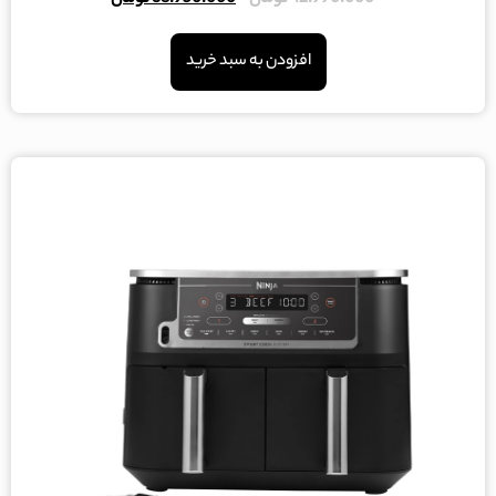
42.990.000
تومان
38.950.000
تومان
5.00
از 5
افزودن به سبد خرید