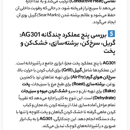
تماسی (
Conductive Heat
)
ترکیب می‌کند و به غذا اجازه
می‌دهد تا سریع‌تر از فر پخته شود، در حالی که رطوبت داخلی آن
حفظ می‌شود و علائم برشته شدن (Sear Marks) گریل روی آن
ایجاد می‌گردد.
بررسی پنج عملکرد چندگانه AG301:
گریل، سرخ‌کن، برشته‌سازی، خشک‌کن و
پخت
AG301
با پنج عملکرد پخت مجزا، ابزاری جامع در آشپزخانه است.
این عملکردها شامل
گریل (
Grill
)
برای کباب کردن با حرارت بالا،
سرخ‌کن هوای گرم (
Air Fry
)
برای تهیه غذاهای ترد با کمترین
روغن،
برشته‌سازی (
Roast
)
برای طبخ مرغ یا سبزیجات،
پخت
(
Bake
)
برای تهیه نان و دسر و
خشک کردن میوه و سبزیجات
(
Dehydrate
)
است. این تنوع به کاربر اجازه می‌دهد که تقریباً
تمام مراحل آماده‌سازی غذا، از برشته کردن بادمجان و کباب
کردن ماهی گرفته تا خشک کردن گیاهان و پخت کلوچه را تنها با
یک دستگاه انجام دهد. این چندکارگی،
AG301
را به یک ابزار
ضروری در آشپزخانه‌های کوچک تبدیل می‌کند.