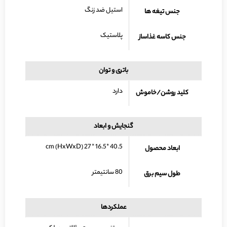
استیل ضد زنگ
جنس تیغه ها
پلاستیک
جنس کاسه غذاساز
باتری و توان
دارد
کلید روشن/خاموش
گنجایش و ابعاد
40.5 *16.5 * 27 cm (HxWxD)
ابعاد محصول
80 سانتیمتر
طول سیم برق
عملکردها