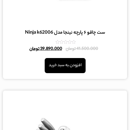
ست چاقو ۶ پارچه نینجا مدل Ninja k62006
امتیاز
41.500.000
تومان
39.890.000
تومان
0
از
5
افزودن به سبد خرید