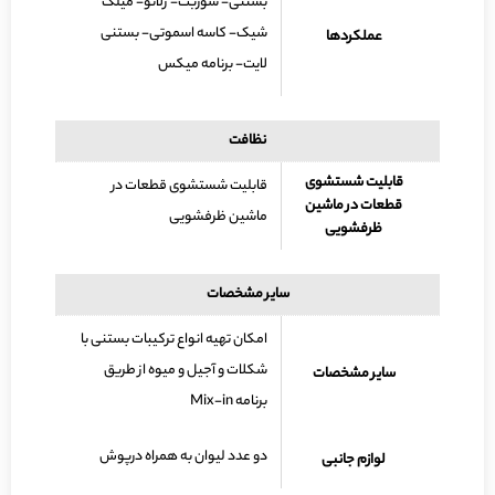
بستنی- سوربت- ژلاتو- میلک
شیک- کاسه اسموتی- بستنی
عملکردها
لایت- برنامه میکس
نظافت
قابلیت شستشوی
قابلیت شستشوی قطعات در
قطعات در ماشین
ماشین ظرفشویی
ظرفشویی
سایر مشخصات
امکان تهیه انواع ترکیبات بستنی با
شکلات و آجیل و میوه از طریق
سایر مشخصات
برنامه Mix-in
دو عدد لیوان به همراه درپوش
لوازم جانبی