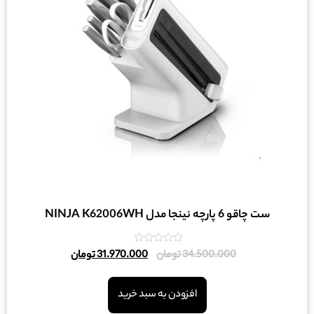
ست چاقو 6 پارچه نینجا مدل NINJA K62006WH
امتیاز
34.500.000
تومان
31.970.000
تومان
0
از
5
افزودن به سبد خرید