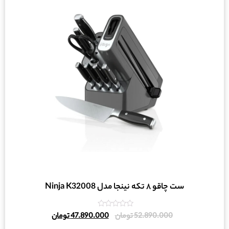
ست چاقو ۸ تکه‌ نینجا مدل Ninja K32008
امتیاز
52.890.000
تومان
47.890.000
تومان
0
از