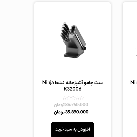
Ninja -
ست چاقو آشپزخانه نینجا Ninja
K32006
امتیاز
36.760.000
تومان
0
35.890.000
تومان
از
5
افزودن به سبد خرید