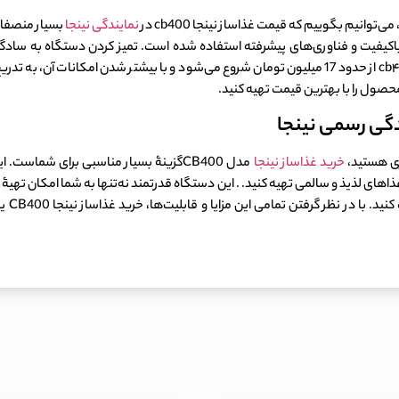
وانیم بگوییم که قیمت غذاساز نینجا cb400 در
نمایندگی نینجا
بسیار منصفان
 باکیفیت و فناوری‌های پیشرفته استفاده شده است. تمیز کردن دستگاه به سادگ
ظرف‌شویی شست‌وشو دهید. قیمت غذاساز نینجا cb۴۰۰ از حدود 17 میلیون تومان شروع می‌شود و با بیشت
زی هستید،
خرید غذاساز نینجا
مدل CB400گزینۀ بسیار مناسبی برای شماس
ذاهای لذیذ و سالمی تهیه کنید. . این دستگاه قدرتمند نه‌تنها به شما امکان تهی
شما اج