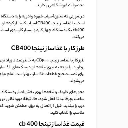
محصولات فروشگاهی را دارند.
در صورتی که مخزن آسیاب قهوه و ادویه را به دستگاه مت
است، با غذاساز نینجا CB400 
cb400 یک دستگاه چهار کاره و بسیار کاربردی 
می‌کند.
طرز کار با غذاساز نینجا CB400
طرز کار با غذاساز نینجا ۰۰
بردارید. با توجه به تیزی تیغه‌ها و دیسک‌های غذاساز
برای نصب صحیح قطعات غذاساز، بهتر است تمام مراحل
می‌شوند.
محورهای ظروف و تیغه‌ها روی بخش اصلی دستگاه قرار
ساعت بچرخانید تا قفل شود. حالا تیغۀ مورد نظر را ب
درب را ببندید. قبل از اتصال به برق، مطمئن شوید ک
مناسب را انتخاب کنید.
قیمت غذاساز نینجا cb 400