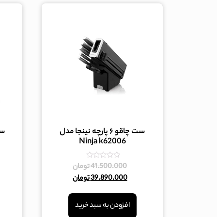
ست چاقو ۶ پارچه نینجا مدل
Ninja k62006
امتیاز
41.500.000
تومان
0
39.890.000
تومان
از
5
افزودن به سبد خرید