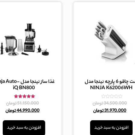
ست چاقو 6 پارچه نینجا مدل
غذا ساز نینجا مدل Auto
iQ BN800
NINJA K62006WH
امتیاز
امتیاز
34.500.000
تومان
51.150.000
تومان
4.80
0
31.970.000
تومان
44.990.000
تومان
از
از 5
5
افزودن به سبد خرید
افزودن به سبد خرید