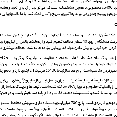
 برایمان مهم است که آن وسیله قیمت مناسبی داشته باشد و آشپزی را آسان و سریع ک
داشته باشد که چند کار مختلف انجام دهد. غذاساز نینجا cb400 محصولی با همین مشخصات است که می‌توانید ا
م و ببینیم چطور می‌تواند به آشپزی سریع و آسان کمک کند. با ما تا انتهای این م
ی غذاساز نینجا cb۴۰۰ برابر با 1200 وات است که نشان از قدرت بالا و عملکرد قوی آن دارد. این دستگاه دا
 کردن، خرد کردن، و برش دادن مواد غذایی. این برنامه‌ها به شما انعطاف بیشتری 
و دیسک‌های غذاساز نینجا مدل cb ۴۰۰ از استیل ضد زنگ ساخته شده‌اند که این به معنای مقاومت در برابر زنگ
خواه خود را انتخاب کنید و در کمترین زمان ممکن، نتیجۀ مد نظر را با بالاترین 
c ظرفیت 2.1 لیتری دارد و حجم زیادی از مواد غذایی را در خود جای می‌دهد.
نشانگر روشن بودن دستگاه است. جنس بدنه و پارچ آن از پلاستیک مقاوم و عاری از BPA س
ی‌توانید باز کنید و شست‌وشو دهید. غذاساز دارای پایۀ ضد لغزش است و در حین ک
غذاساز نینجا مدل cb400 دارای دو وسیلۀ جانبی بسیار مهم و کاربردی است. پارچ 700 می
 پارچ 530 میلی‌لیتری هم مخصوص تهیۀ مواد غذایی با غلظت بالا است. مثلاً برای تهیۀ سس، پوره، م
بالاست که از قاشق نمی‌افتد. شاید اغراق نباشد اگر بگوییم خوراکی‌هایی که با 