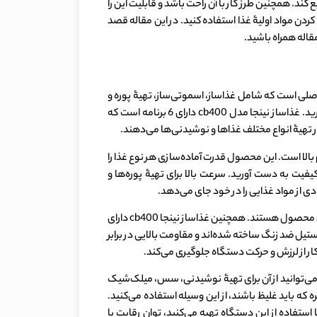
ند. همچنین طرز کار با آن راحت باشد و قابلیت این را
ز آن برای تهیه و آماده کردن مواد اولیۀ غذا استفاده کنید. در این مقاله قصد
قاله همراه باشید.
رای چندین عملکرد اصلی است که شامل غذاساز، اسموتی‌ساز، تهیۀ پوره و
سس و آسیاب مواد غذایی می‌شود. شما می‌توانید سرعت دستگاه را روی 10 سطح مختلف تنظیم کنید و از عملکرد پالس آن نیز بهره ببرید. غذاساز نینجا مدل cb400 دارای 6 برنامه است که
در تهیۀ انواع مختلف غذاها و نوشیدنی‌ها می‌دهند.
 زدگی و استحکام بالا است. این محصول قدرت آماده‌سازی هر نوع غذا را
کیفیت به دست آورید. سرعت بالا برای تهیۀ پوره‌ها و
دیسک با قابلیت چرخش معکوس، دنده ریز و برش ورقه‌ای نازک، تیغۀ 4 پره، تیغۀ 6 پره، خمیر زن و قفل ایمنی از سایر ویژگی‌های فنی این محصول هستند. همچنین غذاساز نینجا cb400 دارای
اخته شده است. تیغه‌ها و دیسک غذاساز از استیل ضد زنگ ساخته شده‌اند و مقاومت بالایی در برابر
ار از لرزش و حرکت دستگاه جلوگیری می‌کند.
لی‌لیتری دستگاه دارای درپوش محافظ است و می‌توانید از آن برای تهیۀ نوشیدنی، سس، میلک‌شیک
است یا کره که باید غلیظ باشند، از این وسیله استفاده می‌کنید.
استفاده از این دستگاه تهیه می‌کنید، توان رقابت با