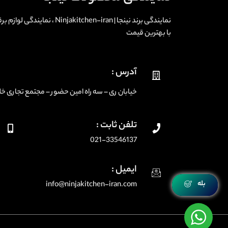
نمایندگی برند نینجا | -iran
با بهترین قیمت
آدرس :
خیابان ری – سه راه امین حضور – مجتمع تجاری خلیج فارس
تلفن ثابت :
021-33546137
ایمیل :
بله
info@ninjakitchen-iran.com