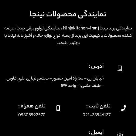
نمایندگی محصولات نینجا
نمایندگی برند نینجا | Ninjakitchen-iran ، نمایندگی لوازم برقی نینجا ، عرضه
کننده محصولات با کیفیت این برند از جمله انواع لوازم خانه و آشپزخانه نینجا با
بهترین قیمت
آدرس :
خیابان ری – سه راه امین حضور – مجتمع تجاری خلیج فارس
– طبقه منفی ۱ – واحد ۱۳۶
تلفن ثابت :
تلفن همراه :
09308992570
021-33546137
ایمیل :