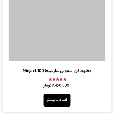
مخلوط کن اسموتی ساز نینجا Ninja cb100
امتیاز
9.450.000
تومان
5.00
از 5
اطلاعات بیشتر