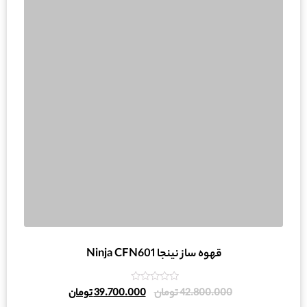
قهوه ساز نینجا Ninja CFN601
امتیاز
42.800.000
تومان
39.700.000
تومان
0