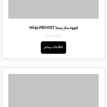
قهوه ساز نینجا Ninja PB041ST
امتیاز
0
اطلاعات بیشتر
از
5