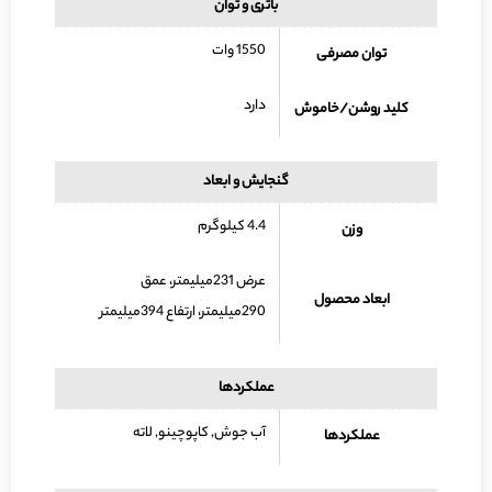
باتری و توان
1550 وات
توان مصرفی
دارد
کلید روشن/خاموش
گنجایش و ابعاد
4.4 کیلوگرم
وزن
عرض 231میلیمتر، عمق
ابعاد محصول
290میلیمتر، ارتفاع 394میلیمتر
عملکردها
آب جوش, کاپوچینو, لاته
عملکردها