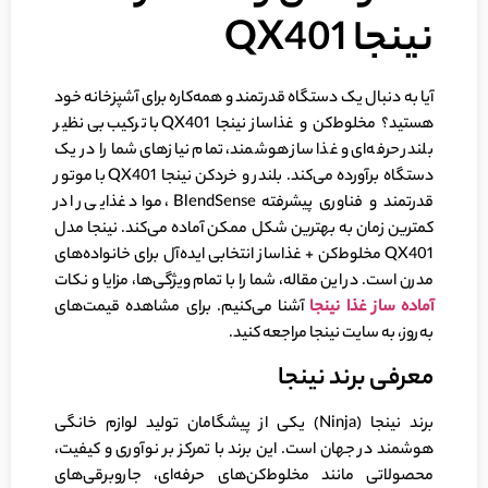
نینجا QX401
آیا به دنبال یک دستگاه قدرتمند و همه‌کاره برای آشپزخانه خود
هستید؟ مخلوط‌کن و غذاساز نینجا QX401 با ترکیب بی‌نظیر
بلندر حرفه‌ای و غذاساز هوشمند، تمام نیازهای شما را در یک
دستگاه برآورده می‌کند. بلندر و خردکن نینجا QX401 با موتور
قدرتمند و فناوری پیشرفته BlendSense، مواد غذایی را در
کمترین زمان به بهترین شکل ممکن آماده می‌کند. نینجا مدل
QX401 مخلوط‌کن + غذاساز انتخابی ایده‌آل برای خانواده‌های
مدرن است. در این مقاله، شما را با تمام ویژگی‌ها، مزایا و نکات
آماده ساز غذا نینجا
آشنا می‌کنیم. برای مشاهده قیمت‌های
به‌روز، به سایت نینجا مراجعه کنید.
معرفی برند نینجا
برند نینجا (Ninja) یکی از پیشگامان تولید لوازم خانگی
هوشمند در جهان است. این برند با تمرکز بر نوآوری و کیفیت،
محصولاتی مانند مخلوط‌کن‌های حرفه‌ای، جاروبرقی‌های