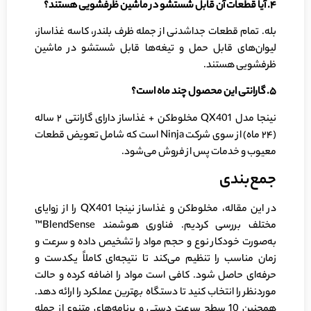
۴
.
آیا قطعات آن قابل شستشو در ماشین ظرفشویی هستند؟
بله. تمام قطعات جداشدنی از جمله ظرف بلندر، کاسه غذاساز،
لیوان‌های قابل حمل و تیغه‌ها قابل شستشو در ماشین
ظرفشویی هستند.
۵
.
گارانتی این محصول چند ماه است؟
نینجا مدل QX401 مخلوط‌کن + غذاساز دارای گارانتی ۲ ساله
(۲۴ ماه) از سوی شرکت Ninja است که شامل تعویض قطعات
معیوب و خدمات پس از فروش می‌شود.
جمع‌بندی
در این مقاله، مخلوط‌کن و غذاساز نینجا QX401 را از زوایای
مختلف بررسی کردیم. فناوری هوشمند BlendSense™
به‌صورت خودکار نوع و حجم مواد را تشخیص داده و سرعت و
زمان مناسب را تنظیم می‌کند تا نتیجه‌ای کاملاً یکدست و
حرفه‌ای حاصل شود. کافی است مواد را اضافه کرده و حالت
موردنظر را انتخاب کنید تا دستگاه بهترین عملکرد را ارائه دهد.
همچنین 10 سطح سرعت دستی و برنامه‌های متنوع از جمله