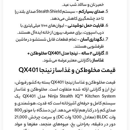
خمیر نان و سالاد شب عید.
صدای بسیار کم
– سیستم Stealth Shield صدای بلندر را
تا حد چشمگیری کاهش می‌دهد.
قابلیت حمل نوشیدنی
– لیوان‌های ۷۰۰ میلی‌لیتری با
درب اسپورت، برای مصرف بیرون از خانه ایده‌آل هستند.
نگهداری آسان
– تمام قطعات قابل شستشو در ماشین
ظرفشویی هستند.
گارانتی
۲
ساله
–
نینجا مدل
QX401
مخلوط‌کن +
غذاساز
با گارانتی معتبر عرضه می‌شود.
قیمت مخلوط‌کن و غذاساز نینجا QX401
قیمت مخلوط‌کن و غذاساز نینجا QX401 بسته به کشور فروش،
نرخ ارز و گارانتی ارائه شده متفاوت است. مخلوط‌کن و غذاساز
Ninja Stealth IQ™ Kitchen System مدل QX401 یک
سیستم کامل و حرفه‌ای آشپزخانه است که قدرت، هوشمندی و
صدای کم را در کنار هم ارائه می‌دهد. این دستگاه با موتور 800
وات BLDC (معادل 1200 وات DC) و سرعت چرخش 21,000
دور در دقیقه، به‌راحتی یخ، میوه‌های منجمد، مغزها و مواد