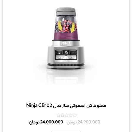
مخلوط کن اسموتی ساز مدل Ninja CB102
امتیاز
24.900.000
تومان
24.000.000
تومان
0
از