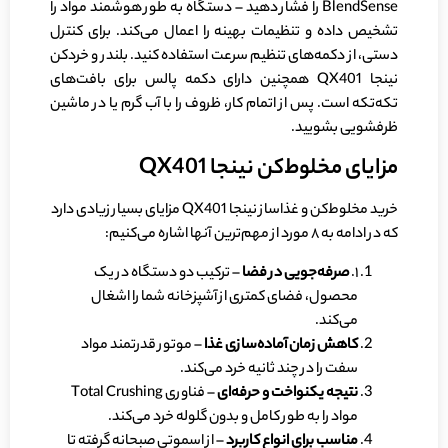
BlendSense را فشار دهید – دستگاه به طور هوشمند مواد را
تشخیص داده و تنظیمات بهینه را اعمال می‌کند. برای کنترل
دستی، از دکمه‌های تنظیم سرعت استفاده کنید. بلندر و خردکن
نینجا QX401 همچنین دارای دکمه پالس برای بافت‌های
تکه‌تکه است. پس از اتمام کار، ظروف را با آب گرم یا در ماشین
ظرفشویی بشویید.
مزایای مخلوط‌کن نینجا QX401
خرید مخلوط‌کن و غذاساز نینجا QX401 مزایای بسیار زیادی دارد
که در ادامه به ۸ مورد از مهم‌ترین آنها اشاره می‌کنیم:
۱.
صرفه‌جویی در فضا
– ترکیب دو دستگاه در یک
محصول، فضای کمتری از آشپزخانه شما را اشغال
می‌کند.
کاهش زمان آماده‌سازی غذا
– موتور قدرتمند مواد
سفت را در چند ثانیه خرد می‌کند.
نتیجه یکنواخت و حرفه‌ای
– فناوری Total Crushing
مواد را به طور کامل و بدون گلوله خرد می‌کند.
مناسب برای انواع کاربرد
– از اسموتی صبحانه گرفته تا