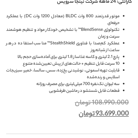
گارانتی: 24 ماهه شرکت نینجا سرویس
موتور قدرتمند 800 وات BLDC (معادل 1200 وات DC) با عملکرد
حرفه‌ای
تکنولوژی BlendSense™ با تشخیص خودکار مواد و تنظیم هوشمند
سرعت و زمان
عملکرد کم‌صدا با فناوری StealthShield™ مناسب استفاده در هر
ساعت از شبانه‌روز
پارچ 2.1 لیتری و کاسه غذاساز 1.8 لیتری برای آماده‌سازی حجم بالا
10 سرعت قابل تنظیم + حالت‌های از پیش تعیین‌شده متنوع
قابلیت تهیه اسموتی، نوشیدنی یخ‌زده، سس، سالسا، خمیر، سبزیجات
اسلایس و رنده‌شده
سه لیوان تک‌نفره 700 میلی‌لیتری برای مصرف روزانه
قطعات قابل شستشو در ماشین ظرفشویی
108.990.000
تومان
93.699.000
تومان