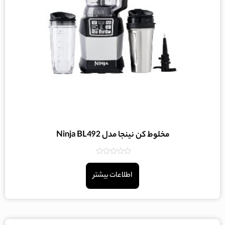
مخلوط کن نینجا مدل Ninja BL492
امتیاز
0
اطلاعات بیشتر
از
5