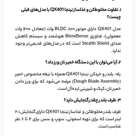
۱
.
تفاوت مخلوط‌کن و غذاساز نینجا
QX401
با مدل‌های قبلی
چیست؟
مدل QX401 دارای موتور BLDC ۸۰۰ وات (معادل ۱۲۰۰ وات
معمولی)، فناوری BlendSense هوشمند و سیستم کاهش
صدای Stealth Shield است که در مدل‌های قدیمی‌تر وجود
ندارد.
۲
.
آیا می‌توان با این دستگاه خمیر نان ورز داد؟
بله. بلندر و خردکن نینجا QX401 همراه با تیغه مخصوص خمیر
(Dough Blade Assembly) عرضه می‌شود که برای ورز دادن
خمیر نان، کیک و شیرینی ایده‌آل است.
۳
.
ظرف بلندر چقدر گنجایش دارد؟
ظرف بلندر مخلوط‌کن و غذاساز نینجا QX401 دارای گنجایش ۲.۱
لیتر است که برای تهیه اسموتی، سوپ و سس برای ۴ تا ۶ نفر
مناسب است.