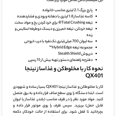
این سیستم کامل شامل موارد زیر است:
پارچ بزرگ 2.1 لیتری مناسب خانواده
کاسه غذاساز 1.8 لیتری با دهانه ورودی و فشاردهنده
تیغه Total Crushing® برای خرد کردن یخ و مواد سخت
تیغه خردکن، تیغه خمیرزن و دیسک دوطرفه اسلایس و
رنده
سه لیوان 700 میلی‌لیتری تک‌نفره با درب خروجی
مجموعه تیغه Hybrid Edge™
درپوش Stealth Shield
دفترچه راهنمای دستور تهیه بیش از 15 رسپی
نحوه کار با مخلوط‌کن و غذاساز نینجا
QX401
کار با مخلوط‌کن و غذاساز نینجا QX401 بسیار ساده و شهودی
است. ابتدا دستگاه را روی سطح صاف قرار داده و به برق متصل
کنید. مواد مورد نظر را در ظرف مناسب (بلندر، غذاساز یا لیوان
قابل حمل) بریزید. سپس ظرف را روی موتور قرار داده و
بچرخانید تا قفل شود. برای استفاده از حالت خودکار، دکمه