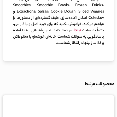
Smoothies، Smoothie Bowls، Frozen Drinks،
Extractions، Salsas، Cookie Dough، Sliced Veggies و
Coleslaw امکان آماده‌سازی طیف گسترده‌ای از دستورها را
فراهم می‌کند. فراموش نکنید که برای خرید اصل و با گارانتی،
حتماً به سایت
نینجا
مراجعه کنید. تیم پشتیبانی نینجا آماده
پاسخگویی به سوالات شماست. خانه‌ای خوشمزه با مخلوط‌کن
و غذاساز نینجا در انتظار شماست.
محصولات مرتبط