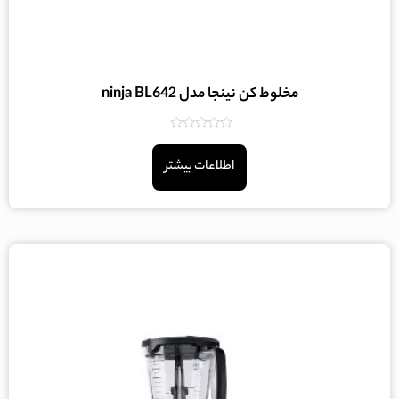
مخلوط کن نینجا مدل ninja BL642
امتیاز
0
اطلاعات بیشتر
از
5