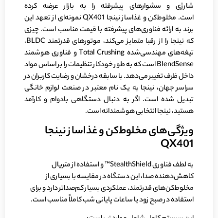
شارژی و سشوارهای پیشرفته را به بازار عرضه کرده
است. مخلوط‌کن و غذاساز نینجا QX401 نمونه‌ای از تعهد این
برند به ارائه فناوری‌های پیشرفته با قیمت مناسب است. چیزی
که نینجا را از رقبا متمایز می‌کند، موتورهای قدرتمند BLDC،
تیغه‌های مهندسی‌شده Total Crushing و فناوری هوشمند
BlendSense است که به طور خودکار تنظیمات را بر اساس مواد
داخل ظرف تغییر می‌دهد. با سابقه درخشان و رضایت کاربران در
سراسر جهان، نینجا به یک نام معتبر در صنعت لوازم خانگی
تبدیل شده است. اگر به دنبال دستگاهی بادوام و کارآمد
هستید، نینجا انتخابی هوشمندانه است.
ویژگی‌های مخلوط‌کن و غذاساز نینجا
QX401
به لطف فناوری StealthShield™ و استفاده از متریال
کاهش‌دهنده صدا، این دستگاه در مقایسه با بسیاری از
مخلوط‌کن‌های قدرتمند، عملکردی بسیار کم‌صداتر دارد و برای
استفاده در صبح زود یا ساعات پایانی شب کاملاً مناسب است.