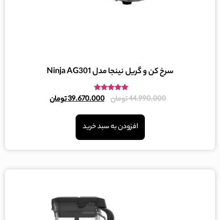
سرخ کن و گریل نینجا مدل Ninja AG301
امتیاز
44.990.000
تومان
39.670.000
تومان
5.00
از 5
افزودن به سبد خرید