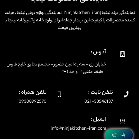
نمایندگی برند نینجا | Ninjakitchen-iran ، نمایندگی لوازم برقی نینجا ، عرضه
کننده محصولات با کیفیت این برند از جمله انواع لوازم خانه و آشپزخانه نینجا با
بهترین قیمت
آدرس :
خیابان ری – سه راه امین حضور – مجتمع تجاری خلیج فارس
– طبقه منفی ۱ – واحد ۱۳۶
تلفن ثابت :
تلفن همراه :
09308992570
021-33546137
ایمیل :
info@ninjakitchen-iran.com
بله