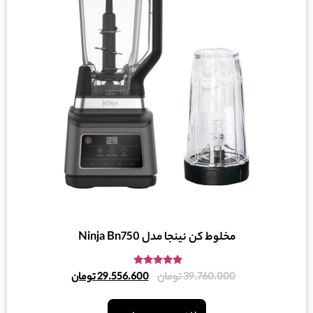
مخلوط کن نینجا مدل Ninja Bn750
امتیاز
39.760.000
تومان
29.556.600
تومان
5.00
از 5