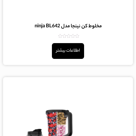
مخلوط کن نینجا مدل ninja BL642
امتیاز
0
اطلاعات بیشتر
از
5