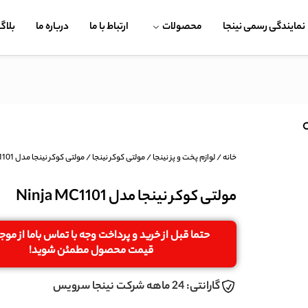
نمایندگی رسمی نینجا
محصولات
ارتباط با ما
درباره ما
بلاگ
خانه
/
لوازم پخت و پز نینجا
/
مولتی کوکر نینجا
/ مولتی کوکر نینجا مدل Ninja MC1101
مولتی کوکر نینجا مدل Ninja MC1101
حتما قبل از خرید و پرداخت وجه با تماس باما از مو
قیمت محصول مطمئن شوید!
گارانتی: 24 ماهه شرکت نینجا سرویس