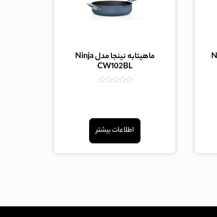
دل Ninja
ماهیتابه نینجا مدل Ninja
CW102BL
امتیاز
0
از
5
اطلاعات بیشتر