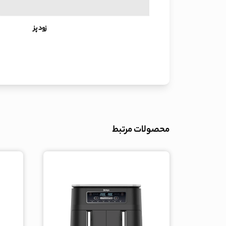
زود پز
محصولات مرتبط