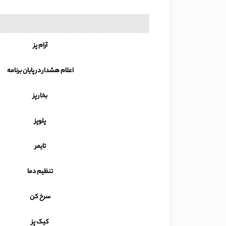
آرام پز
اعلام هشدار در پایان برنامه
بخار پز
پلوپز
تایمر
تنظیم دما
سرخ کن
کیک پز