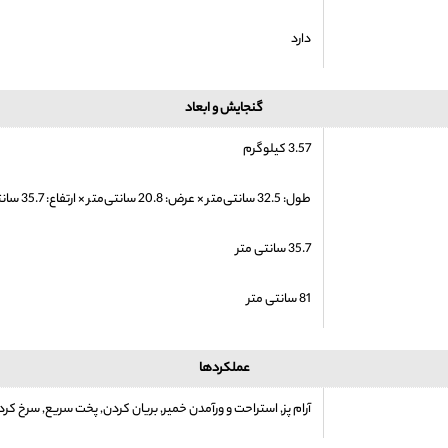
دارد
گنجایش و ابعاد
3.57 کیلوگرم
طول: 32.5 سانتی‌متر × عرض: 20.8 سانتی‌متر × ارتفاع: 35.7 سانتی‌متر
35.7 سانتی متر
81 سانتی متر
عملکردها
آرام پز, استراحت و ورآمدن خمیر, بریان کردن, پخت سریع, سرخ ک