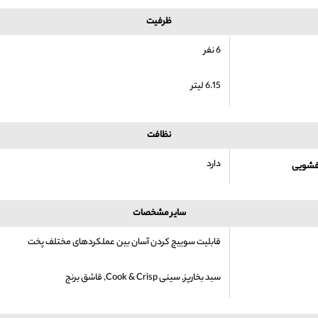
ظرفیت
6 نفر
6.15 لیتر
نظافت
دارد
فشویی
سایر مشخصات
قابلیت سوییچ کردن آسان بین عملکردهای مختلف پخت
سبد بخارپز, سینی Cook & Crisp, قاشق برنج