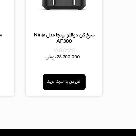
سرخ کن دوقلو نینجا مدل Ninja
AF300
امتیاز
28.700.000
تومان
0
از
5
افزودن به سبد خرید