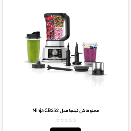
مخلوط کن نینجا مدل Ninja CB352
امتیاز
0