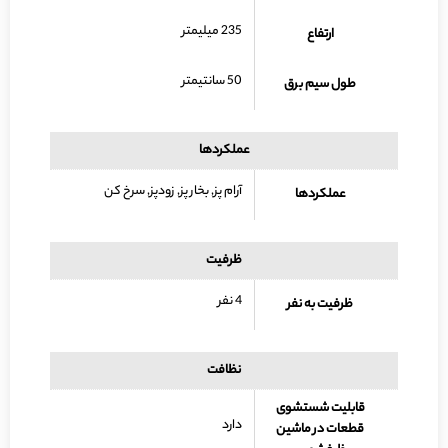
235 میلیمتر
ارتفاع
50 سانتیمتر
طول سیم برق
عملکردها
آرام پز, بخار پز, زودپز, سرخ کن
عملکردها
ظرفیت
4 نفر
ظرفیت به نفر
نظافت
قابلیت شستشوی
دارد
قطعات در ماشین