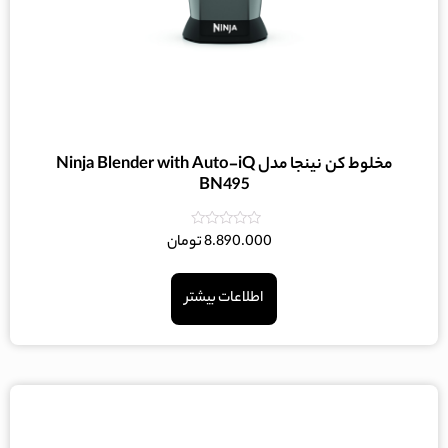
مخلوط کن نینجا مدل Ninja Blender with Auto-iQ
BN495
امتیاز
8.890.000
تومان
0
از
5
اطلاعات بیشتر