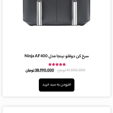
سرخ کن دوقلو نینجا مدل Ninja AF400
امتیاز
41.500.000
تومان
38.990.000
تومان
5.00
از 5
افزودن به سبد خرید