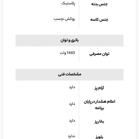
پلاستیک
جنس بدنه
روکش نچسب
جنس کاسه
باتری و توان
1460 وات
توان مصرفی
مشخصات فنی
دارد
آرام پز
اعلام هشدار در پایان
دارد
برنامه
دارد
بخار پز
ندارد
پلوپز