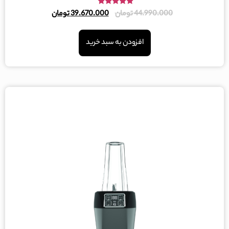
امتیاز
44.990.000
تومان
39.670.000
تومان
5.00
از 5
افزودن به سبد خرید