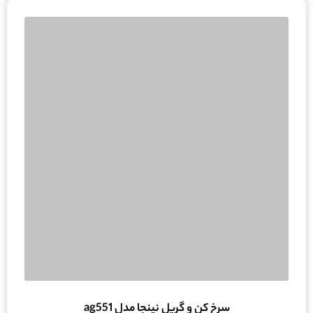
سرخ کن و گریل نینجا مدل ag551