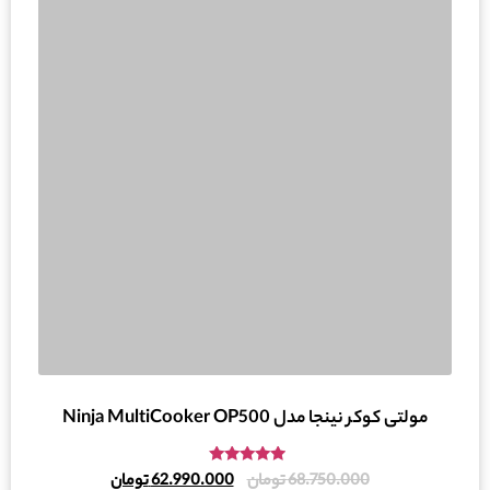
مولتی کوکر نینجا مدل Ninja MultiCooker OP500
امتیاز
68.750.000
تومان
62.990.000
تومان
5.00