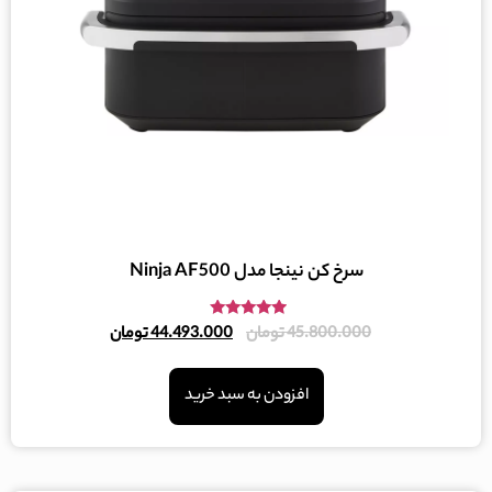
سرخ کن نینجا مدل Ninja AF500
امتیاز
45.800.000
تومان
44.493.000
تومان
4.80
از 5
افزودن به سبد خرید