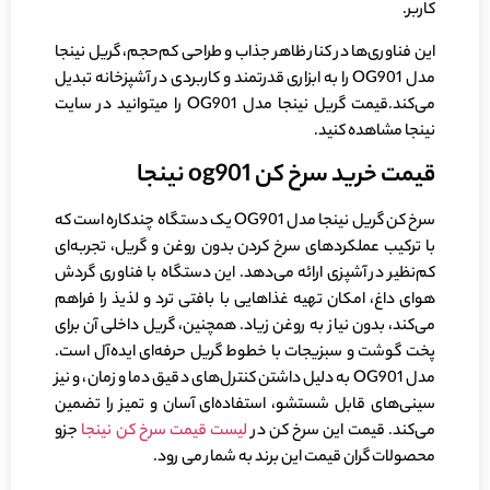
کاربر.
این فناوری‌ها در کنار ظاهر جذاب و طراحی کم‌حجم، گریل نینجا
مدل OG901 را به ابزاری قدرتمند و کاربردی در آشپزخانه تبدیل
می‌کند.قیمت گریل نینجا مدل OG901 را میتوانید در سایت
نینجا مشاهده کنید.
قیمت خرید سرخ کن og901 نینجا
سرخ کن گریل نینجا مدل OG901 یک دستگاه چندکاره است که
با ترکیب عملکردهای سرخ کردن بدون روغن و گریل، تجربه‌ای
کم‌نظیر در آشپزی ارائه می‌دهد. این دستگاه با فناوری گردش
هوای داغ، امکان تهیه غذاهایی با بافتی ترد و لذیذ را فراهم
می‌کند، بدون نیاز به روغن زیاد. همچنین، گریل داخلی آن برای
پخت گوشت و سبزیجات با خطوط گریل حرفه‌ای ایده‌آل است.
مدل OG901 به دلیل داشتن کنترل‌های دقیق دما و زمان، و نیز
سینی‌های قابل شستشو، استفاده‌ای آسان و تمیز را تضمین
می‌کند. قیمت این سرخ کن در
لیست قیمت سرخ کن نینجا
جزو
محصولات گران قیمت این برند به شمار می رود.