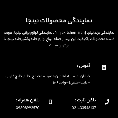
نمایندگی محصولات نینجا
نمایندگی برند نینجا | Ninjakitchen-iran ، نمایندگی لوازم برقی نینجا ، عرضه
کننده محصولات با کیفیت این برند از جمله انواع لوازم خانه و آشپزخانه نینجا با
بهترین قیمت
آدرس :
خیابان ری – سه راه امین حضور – مجتمع تجاری خلیج فارس
– طبقه منفی ۱ – واحد ۱۳۶
تلفن ثابت :
تلفن همراه :
09308992570
021-33546137