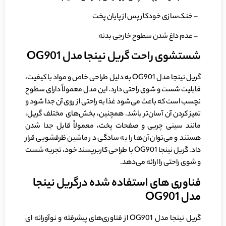
– خنک‌سازی خودکار پس از پایان پخت
– عدم داغ شدن سطوح خارجی بدنه
شستشوی راحت گریل نینجا مدل OG901
گریل نینجا مدل OG901 به دلیل طراحی خاص و مواد با کیفیت،
قابلیت شست و شوی راحتی دارد. این مدل معمولاً دارای سطوح
نچسب است که باعث می‌شود غذا به راحتی از روی آن جدا شود و
تمیز کردن آن آسان‌تر باشد. همچنین، بخش‌های مختلف گریل،
مانند سینی چربی و صفحات پخت، معمولاً قابل جدا شدن
هستند و می‌توان آن‌ها را به سادگی در ماشین ظرفشویی قرار
داد. گریل نینجا OG901 با طراحی کاربرپسند خود، تجربه شست
و شوی راحتی را ارائه می‌دهد.
فناوری های استفاده شده درگریل نینجا
مدل OG901
گریل نینجا مدل OG901 از فناوری‌های پیشرفته و نوآورانه ‌ای