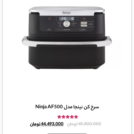
سرخ کن نینجا مدل Ninja AF500
امتیاز
45.800.000
تومان
44.493.000
تومان
4.80
از 5