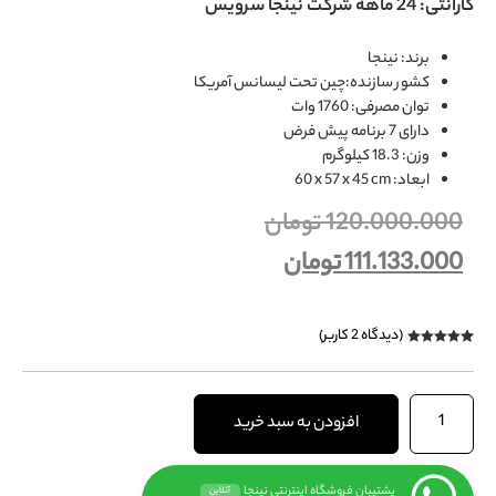
گارانتی: 24 ماهه شرکت نینجا سرویس
برند: نینجا
کشور سازنده:چین تحت لیسانس آمریکا
توان مصرفی: 1760 وات
دارای 7 برنامه پیش فرض
وزن: 18.3 کیلوگرم
ابعاد: ‎60 x 57 x 45 cm
120.000.000
تومان
111.133.000
تومان
(دیدگاه
2
کاربر)
2
امتیازدهی
5.00
از 5 در
امتیازدهی
مشتری
افزودن به سبد خرید
پشتیبان فروشگاه اینترنتی نینجا
آنلاین