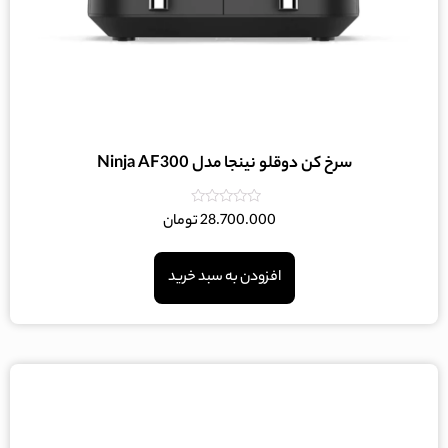
سرخ کن دوقلو نینجا مدل Ninja AF300
امتیاز
28.700.000
تومان
0
از
5
افزودن به سبد خرید