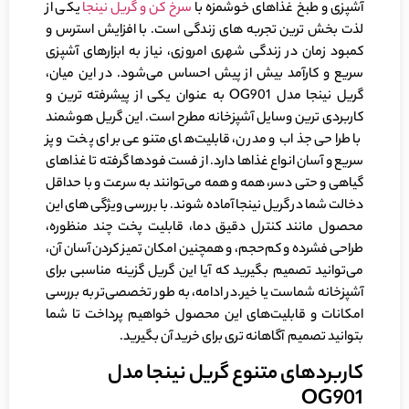
آشپزی و طبخ غذاهای خوشمزه با
سرخ کن و گریل نینجا
یکی از
لذت‌ بخش‌ ترین تجربه‌ های زندگی است. با افزایش استرس و
کمبود زمان در زندگی شهری امروزی، نیاز به ابزارهای آشپزی
سریع و کارآمد بیش از پیش احساس می‌شود. در این میان،
گریل نینجا مدل OG901 به عنوان یکی از پیشرفته‌ ترین و
کاربردی ‌ترین وسایل آشپزخانه مطرح است. این گریل هوشمند
با طراحی جذاب و مدرن، قابلیت‌های متنوعی برای پخت و پز
سریع و آسان انواع غذاها دارد. از فست فود‌ها گرفته تا غذاهای
گیاهی و حتی دسر، همه و همه می‌توانند به سرعت و با حداقل
دخالت شما در گریل نینجا آماده شوند. با بررسی ویژگی‌ های این
محصول مانند کنترل دقیق دما، قابلیت پخت چند منظوره،
طراحی فشرده و کم‌حجم، و همچنین امکان تمیز کردن آسان آن،
می‌توانید تصمیم بگیرید که آیا این گریل گزینه مناسبی برای
آشپزخانه شماست یا خیر.در ادامه، به طور تخصصی‌تر به بررسی
امکانات و قابلیت‌های این محصول خواهیم پرداخت تا شما
بتوانید تصمیم آگاهانه ‌تری برای خرید آن بگیرید.
کاربردهای متنوع گریل نینجا مدل
OG901