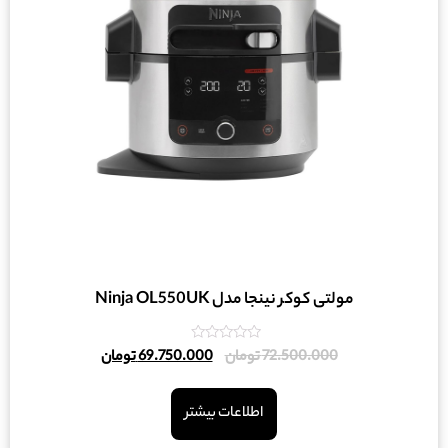
مولتی کوکر نینجا مدل Ninja OL550UK
امتیاز
72.500.000
تومان
69.750.000
تومان
0
از
5
اطلاعات بیشتر